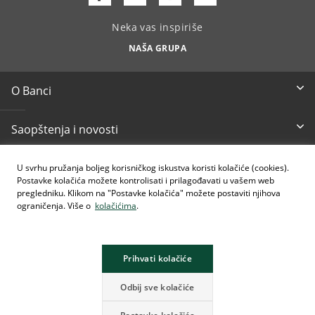
Neka vas inspiriše
NAŠA GRUPA
O Banci
Saopštenja i novosti
Dokumenti i izvještaji
U svrhu pružanja boljeg korisničkog iskustva koristi kolačiće (cookies).
Postavke kolačića možete kontrolisati i prilagođavati u vašem web
pregledniku. Klikom na "Postavke kolačića" možete postaviti njihova
Ostale informacije
ograničenja. Više o
kolačićima
.
Pristupačnost
Prihvati kolačiće
Odbij sve kolačiće