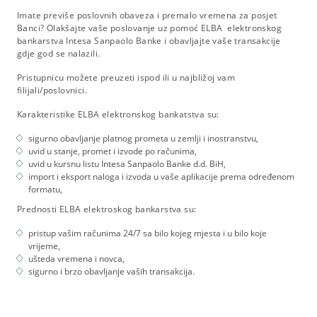
Imate previše poslovnih obaveza i premalo vremena za posjet
Banci? Olakšajte vaše poslovanje uz pomoć ELBA elektronskog
bankarstva Intesa Sanpaolo Banke i obavljajte vaše transakcije
gdje god se nalazili.
Pristupnicu možete preuzeti ispod
ili u najbližoj vam
filijali/poslovnici.
Karakteristike ELBA elektronskog bankatstva su:
sigurno obavljanje platnog prometa u zemlji i inostranstvu,
uvid u stanje, promet i izvode po računima,
uvid u kursnu listu Intesa Sanpaolo Banke d.d. BiH,
import i eksport naloga i izvoda u vaše aplikacije prema određenom
formatu,
Prednosti ELBA elektroskog bankarstva su:
pristup vašim računima 24/7 sa bilo kojeg mjesta i u bilo koje
vrijeme,
ušteda vremena i novca,
sigurno i brzo obavljanje vaših transakcija.