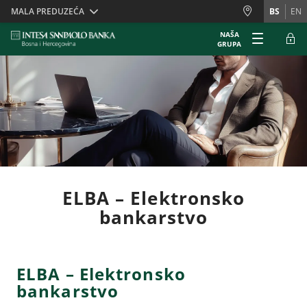
Skiplinks
MALA PREDUZEĆA
BS
EN
NAŠA
GRUPA
ELBA – Elektronsko
bankarstvo
ELBA – Elektronsko
bankarstvo