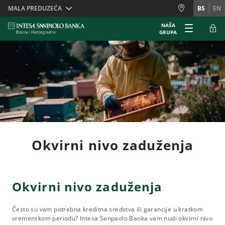
Skiplinks
MALA PREDUZEĆA
BS
EN
NAŠA
GRUPA
Okvirni nivo zaduženja
Okvirni nivo zaduženja
Često su vam potrebna kreditna sredstva ili garancije u kratkom
vremenskom periodu? Intesa Sanpaolo Banka vam nudi okvirni nivo