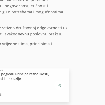
t i odgovornost, etičnost i
 brigu o potrebama i mogućnostima
porativno društvenoj odgovornosti uz
st i svakodnevnu poslovnu praksu.
vrijednostima, principima i
025
 pogledu Principa raznolikosti,
i i i inkluzije
KB