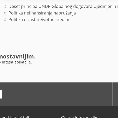
Deset principa UNDP Globalnog dogovora Ujedinjenih 
Politika nefinansiranja naoružanja
Politika o zaštiti životne sredine
dnostavnijim.
-Intesa apikacije.
ube
nti i izvještaji
Ostale informacije