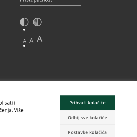
A
A
A
isati i
Prihvati kolačiće
čenja. Više
Odbij sve kolačiće
Postavke kolačića