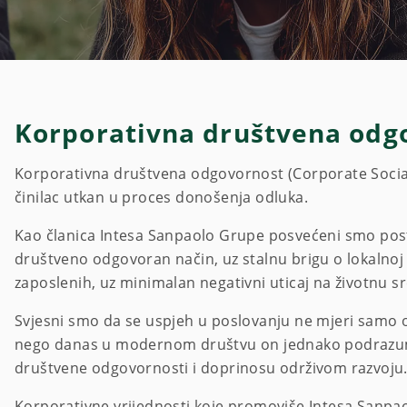
Korporativna društvena odg
Korporativna društvena odgovornost (Corporate Social 
činilac utkan u proces donošenja odluka.
Kao članica Intesa Sanpaolo Grupe posvećeni smo posti
društveno odgovoran način, uz stalnu brigu o lokalnoj z
zaposlenih, uz minimalan negativni uticaj na životnu s
Svjesni smo da se uspjeh u poslovanju ne mjeri samo o
nego danas u modernom društvu on jednako podrazumi
društvene odgovornosti i doprinosu održivom razvoju
Korporativne vrijednosti koje promoviše Intesa Sanpa