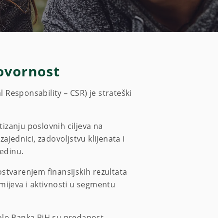
ovornost
Responsability – CSR) je strateški
zanju poslovnih ciljeva na
ajednici, zadovoljstvu klijenata i
redinu.
stvarenjem finansijskih rezultata
jeva i aktivnosti u segmentu
.
olo Banka BiH su predanost