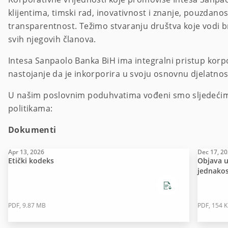
klijentima, timski rad, inovativnost i znanje, pouzdanos
transparentnost. Težimo stvaranju društva koje vodi
svih njegovih članova.
Intesa Sanpaolo Banka BiH ima integralni pristup kor
nastojanje da je inkorporira u svoju osnovnu djelatno
U našim poslovnim poduhvatima vođeni smo sljedećim 
politikama:
Dokumenti
Apr 13, 2026
Dec 17, 2
Etički kodeks
Objava u
jednakost
PDF, 9.87 MB
PDF, 154 