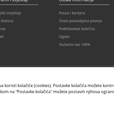
ski izvještaji
Posao i karijera
 dionica
Često postavljana pitanja
iva
Podešavanje kolačića
ati
Oglasi
Slušamo vas 100%
a koristi kolačiće (cookies). Postavke kolačića možete kontrol
kom na "Postavke kolačića" možete postaviti njihova ograni
Kartično i elektronsko
ntesasanpaolobanka.ba
+387 33 497 657