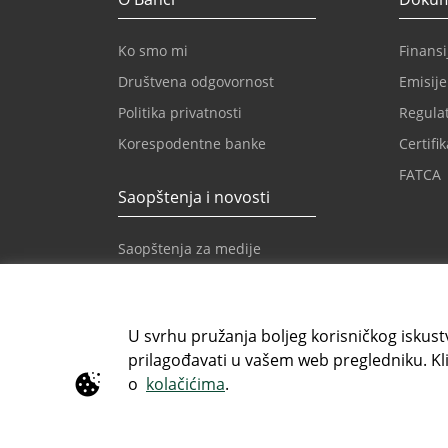
Ko smo mi
Finansij
Društvena odgovornost
Emisije
Politika privatnosti
Regulat
Korespodentne banke
Certifik
FATCA
Saopštenja i novosti
Saopštenja za medije
Novosti
Novosti Intesa Sanpaolo
U svrhu pružanja boljeg korisničkog iskustv
prilagođavati u vašem web pregledniku. Kli
Besplatni info telefon
E-mail
o
kolačićima
.
080 020 307
info@i