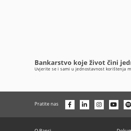
Bankarstvo koje život čini je
Uvjerite se i sami u jednostavnost korištenja m
Facebook
Linkedin
Yout
Pratite nas
O Banci
Dokume