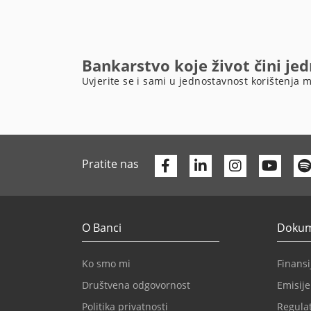
Bankarstvo koje život čini je
Uvjerite se i sami u jednostavnost korištenja m
Facebook
Linkedin
Yout
Pratite nas
O Banci
Dokume
Ko smo mi
Finansij
Društvena odgovornost
Emisije
Politika privatnosti
Regulat