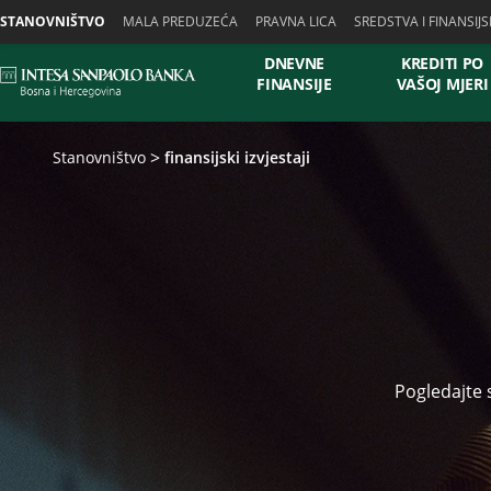
Skiplinks
STANOVNIŠTVO
MALA PREDUZEĆA
PRAVNA LICA
SREDSTVA I FINANSIJS
DNEVNE
KREDITI PO
FINANSIJE
VAŠOJ MJERI
Stanovništvo
finansijski izvjestaji
Pogledajte 