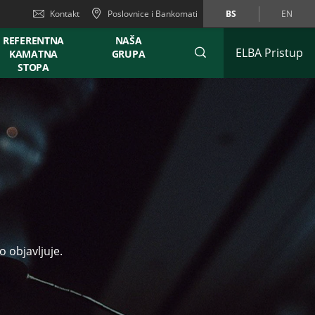
Kontakt
Poslovnice i Bankomati
BS
EN
REFERENTNA
NAŠA
ELBA Pristup
KAMATNA
GRUPA
STOPA
 objavljuje.