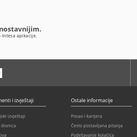
dnostavnijim.
-Intesa apikacije.
ube
nti i izvještaji
Ostale informacije
ski izvještaji
Posao i karijera
 dionica
Često postavljana pitanja
iva
Podešavanje kolačića