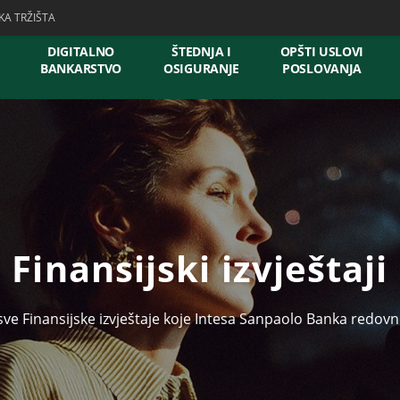
KA TRŽIŠTA
DIGITALNO
ŠTEDNJA I
OPŠTI USLOVI
BANKARSTVO
OSIGURANJE
POSLOVANJA
Finansijski izvještaji
sve Finansijske izvještaje koje Intesa Sanpaolo Banka redovno