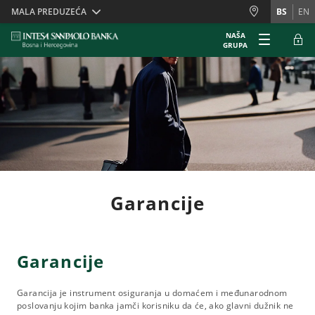
Skiplinks
MALA PREDUZEĆA
BS
EN
NAŠA
GRUPA
Garancije
Garancije
Garancija je instrument osiguranja u domaćem i međunarodnom
poslovanju kojim banka jamči korisniku da će, ako glavni dužnik ne