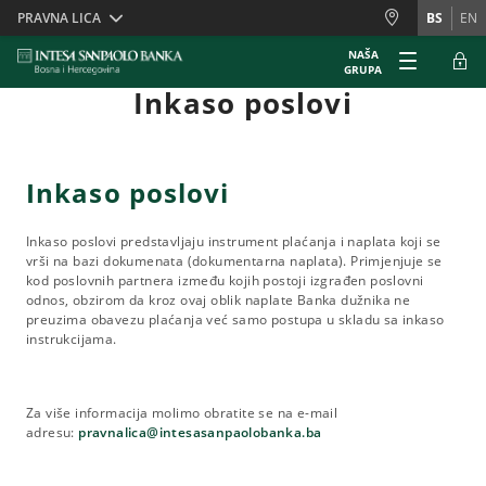
Skiplinks
PRAVNA LICA
BS
EN
NAŠA
GRUPA
Inkaso poslovi
Inkaso poslovi
Inkaso poslovi predstavljaju instrument plaćanja i naplata koji se
vrši na bazi dokumenata (dokumentarna naplata). Primjenjuje se
kod poslovnih partnera između kojih postoji izgrađen poslovni
odnos, obzirom da kroz ovaj oblik naplate Banka dužnika ne
preuzima obavezu plaćanja već samo postupa u skladu sa inkaso
instrukcijama.
Za više informacija molimo obratite se na e-mail
adresu:
pravnalica@intesasanpaolobanka.ba