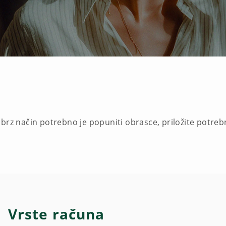
brz način potrebno je popuniti obrasce, priložite potreb
Vrste računa