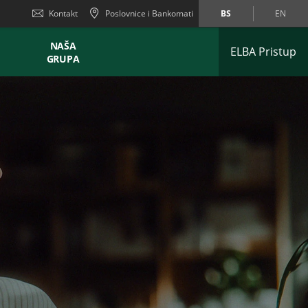
Kontakt
Poslovnice i Bankomati
BS
EN
NAŠA
ELBA Pristup
GRUPA