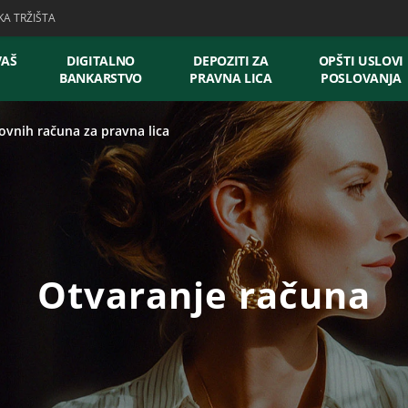
KA TRŽIŠTA
VAŠ
DIGITALNO
DEPOZITI ZA
OPŠTI USLOVI
BANKARSTVO
PRAVNA LICA
POSLOVANJA
ovnih računa za pravna lica
Otvaranje računa