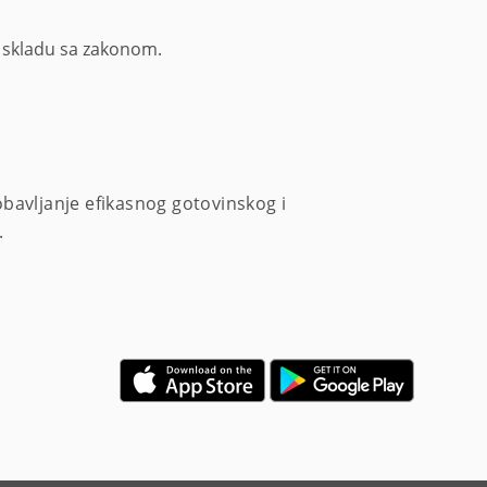
 u skladu sa zakonom.
bavljanje efikasnog gotovinskog i
.