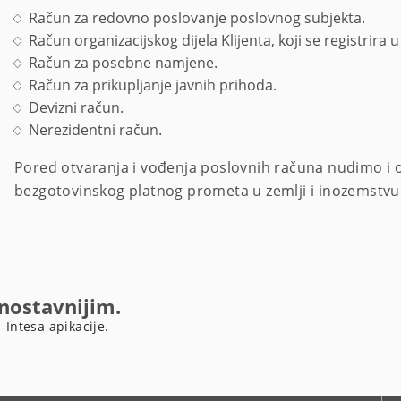
Račun za redovno poslovanje poslovnog subjekta.
Račun organizacijskog dijela Klijenta, koji se registrira
Račun za posebne namjene.
Račun za prikupljanje javnih prihoda.
Devizni račun.
Nerezidentni račun.
Pored otvaranja i vođenja poslovnih računa nudimo i o
bezgotovinskog platnog prometa u zemlji i inozemstvu
dnostavnijim.
-Intesa apikacije.