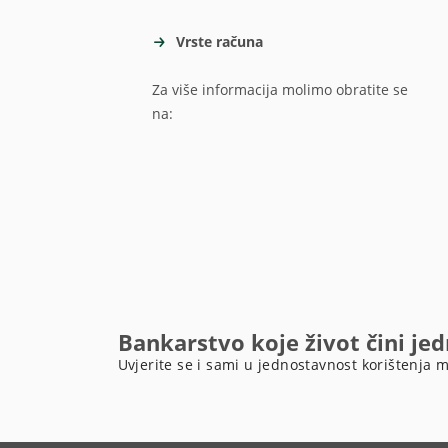
Vrste računa
Za više informacija molimo obratite se
na:
Bankarstvo koje život čini je
Uvjerite se i sami u jednostavnost korištenja m