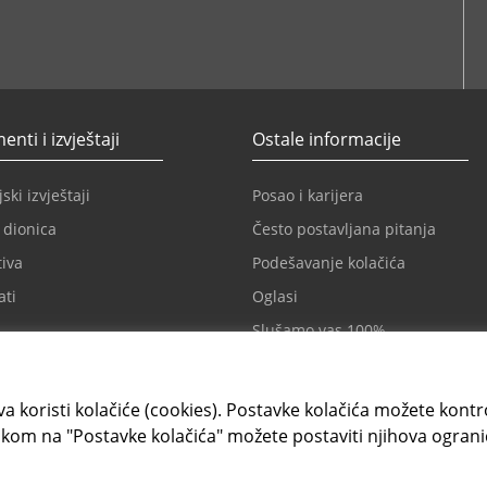
ube
nti i izvještaji
Ostale informacije
ski izvještaji
Posao i karijera
 dionica
Često postavljana pitanja
iva
Podešavanje kolačića
ati
Oglasi
Slušamo vas 100%
a koristi kolačiće (cookies). Postavke kolačića možete kontrol
kom na "Postavke kolačića" možete postaviti njihova ograni