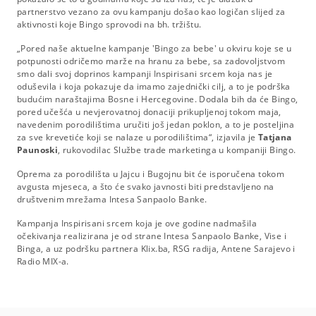
partnerstvo vezano za ovu kampanju došao kao logičan slijed za
aktivnosti koje Bingo sprovodi na bh. tržištu.
„Pored naše aktuelne kampanje 'Bingo za bebe' u okviru koje se u
potpunosti odričemo marže na hranu za bebe, sa zadovoljstvom
smo dali svoj doprinos kampanji Inspirisani srcem koja nas je
oduševila i koja pokazuje da imamo zajednički cilj, a to je podrška
budućim naraštajima Bosne i Hercegovine. Dodala bih da će Bingo,
pored učešća u nevjerovatnoj donaciji prikupljenoj tokom maja,
navedenim porodilištima uručiti još jedan poklon, a to je posteljina
za sve krevetiće koji se nalaze u porodilištima“, izjavila je
Tatjana
Paunoski
, rukovodilac Službe trade marketinga u kompaniji Bingo.
Oprema za porodilišta u Jajcu i Bugojnu bit će isporučena tokom
avgusta mjeseca, a što će svako javnosti biti predstavljeno na
društvenim mrežama Intesa Sanpaolo Banke.
Kampanja Inspirisani srcem koja je ove godine nadmašila
očekivanja realizirana je od strane Intesa Sanpaolo Banke, Vise i
Binga, a uz podršku partnera Klix.ba, RSG radija, Antene Sarajevo i
Radio MIX-a.