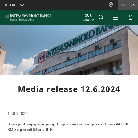
Skiplinks
RETAIL
BS
EN
OUR
GROUP
Media release 12.6.2024
12.06.2024
U ovogodišnjoj kampanji Inspirisani srcem prikupljeno 44.000
KM za porodilišta u BiH