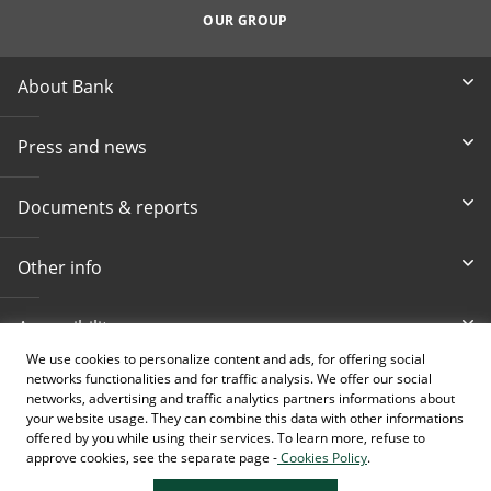
OUR GROUP
About Bank
Press and news
Documents & reports
Other info
Accessibility
We use cookies to personalize content and ads, for offering social
networks functionalities and for traffic analysis. We offer our social
Toll-free info phone
E-mail
networks, advertising and traffic analytics partners informations about
080 020 307
info@intesasanpaolobanka.b
a
your website usage. They can combine this data with other informations
offered by you while using their services. To learn more, refuse to
approve cookies, see the separate page -
Cookies Policy
.
Card and electronic ba
+387 33 497 657