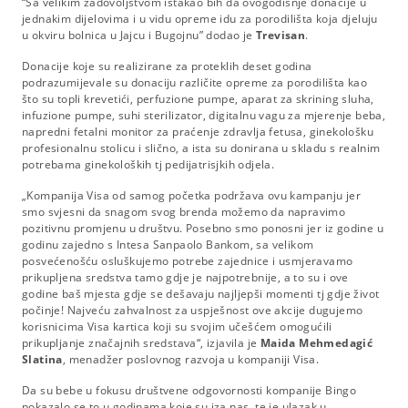
“Sa velikim zadovoljstvom istakao bih da ovogodišnje donacije u
jednakim dijelovima i u vidu opreme idu za porodilišta koja djeluju
u okviru bolnica u Jajcu i Bugojnu” dodao je
Trevisan
.
Donacije koje su realizirane za proteklih deset godina
podrazumijevale su donaciju različite opreme za porodilišta kao
što su topli krevetići, perfuzione pumpe, aparat za skrining sluha,
infuzione pumpe, suhi sterilizator, digitalnu vagu za mjerenje beba,
napredni fetalni monitor za praćenje zdravlja fetusa, ginekološku
profesionalnu stolicu i slično, a ista su donirana u skladu s realnim
potrebama ginekoloških tj pedijatrisjkih odjela.
„Kompanija Visa od samog početka podržava ovu kampanju jer
smo svjesni da snagom svog brenda možemo da napravimo
pozitivnu promjenu u društvu. Posebno smo ponosni jer iz godine u
godinu zajedno s Intesa Sanpaolo Bankom, sa velikom
posvećenošću osluškujemo potrebe zajednice i usmjeravamo
prikupljena sredstva tamo gdje je najpotrebnije, a to su i ove
godine baš mjesta gdje se dešavaju najljepši momenti tj gdje život
počinje! Najveću zahvalnost za uspješnost ove akcije dugujemo
korisnicima Visa kartica koji su svojim učešćem omogućili
prikupljanje značajnih sredstava“, izjavila je
Maida Mehmedagić
Slatina
, menadžer poslovnog razvoja u kompaniji Visa.
Da su bebe u fokusu društvene odgovornosti kompanije Bingo
pokazalo se to u godinama koje su iza nas, te je ulazak u