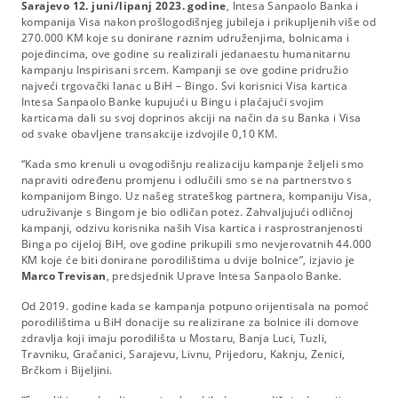
Sarajevo 12. juni/lipanj 2023. godine
, Intesa Sanpaolo Banka i
kompanija Visa nakon prošlogodišnjeg jubileja i prikupljenih više od
270.000 KM koje su donirane raznim udruženjima, bolnicama i
pojedincima, ove godine su realizirali jedanaestu humanitarnu
kampanju Inspirisani srcem. Kampanji se ove godine pridružio
najveći trgovački lanac u BiH – Bingo. Svi korisnici Visa kartica
Intesa Sanpaolo Banke kupujući u Bingu i plaćajući svojim
karticama dali su svoj doprinos akciji na način da su Banka i Visa
od svake obavljene transakcije izdvojile 0,10 KM.
“Kada smo krenuli u ovogodišnju realizaciju kampanje željeli smo
napraviti određenu promjenu i odlučili smo se na partnerstvo s
kompanijom Bingo. Uz našeg strateškog partnera, kompaniju Visa,
udruživanje s Bingom je bio odličan potez. Zahvaljujući odličnoj
kampanji, odzivu korisnika naših Visa kartica i rasprostranjenosti
Binga po cijeloj BiH, ove godine prikupili smo nevjerovatnih 44.000
KM koje će biti donirane porodilištima u dvije bolnice”, izjavio je
Marco Trevisan
, predsjednik Uprave Intesa Sanpaolo Banke.
Od 2019. godine kada se kampanja potpuno orijentisala na pomoć
porodilištima u BiH donacije su realizirane za bolnice ili domove
zdravlja koji imaju porodilišta u Mostaru, Banja Luci, Tuzli,
Travniku, Gračanici, Sarajevu, Livnu, Prijedoru, Kaknju, Zenici,
Brčkom i Bijeljini.