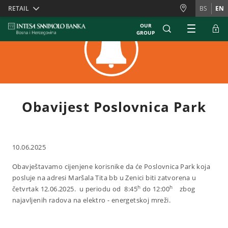
Skiplinks
RETAIL
BS
EN
OUR
GROUP
Obavijest Poslovnica Park
10.06.2025
Obavještavamo cijenjene korisnike da će Poslovnica Park koja
posluje na adresi Maršala Tita bb u Zenici
biti zatvorena u
h
h
četvrtak 12.06.2025.
u periodu od
8:45
do 12:00
zbog
najavljenih radova na elektro - energetskoj mreži.