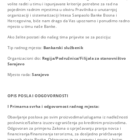
volite raditi u timu i ispunjavate kriterije potrebne za rad na
pojedinim radnim mjestima u okviru Pravilnika o unutarnjoj
organizaciji i sistematizaciji Intesa Sanpaolo Banke Bosna i
Hercegovina, biće nam drago da Vas upoznamo i ponudimo radno
mjesto u timu naše Banke.
Ako želite postati dio našeg tima prijavite se za poziciju:
Tip radnog mjesta:
Bankarski službenik
Organizacioni dio:
Regija/Podružnica/Filijala za stanovništvo
Sarajevo
Mjesto rada:
Sarajevo
OPIS POSLA I ODGOVORNOSTI
I Primarna svrha i odgovornost radnog mjesta:
Obavljanje poslova po svim proizvodima/uslugama iz nadležnosti
poslovnice/šaltera izuzev ograničenja po kreditnim proizvodima.
Odgovoran za primjenu Zakona o sprječavanju pranja novca i
financiranja/finansiranja terorizma, za dosljedno pridržavanje
internih akata Banke. Odgovoran je za opremu i novac s kojim