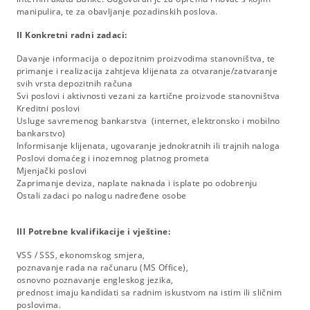
manipulira, te za obavljanje pozadinskih poslova.
II Konkretni radni zadaci:
Davanje informacija o depozitnim proizvodima stanovništva, te
primanje i realizacija zahtjeva klijenata za otvaranje/zatvaranje
svih vrsta depozitnih računa
Svi poslovi i aktivnosti vezani za kartične proizvode stanovništva
Kreditni poslovi
Usluge savremenog bankarstva (internet, elektronsko i mobilno
bankarstvo)
Informisanje klijenata, ugovaranje jednokratnih ili trajnih naloga
Poslovi domaćeg i inozemnog platnog prometa
Mjenjački poslovi
Zaprimanje deviza, naplate naknada i isplate po odobrenju
Ostali zadaci po nalogu nadređene osobe
III Potrebne kvalifikacije i vještine:
VSS / SSS, ekonomskog smjera,
poznavanje rada na računaru (MS Office),
osnovno poznavanje engleskog jezika,
prednost imaju kandidati sa radnim iskustvom na istim ili sličnim
poslovima.