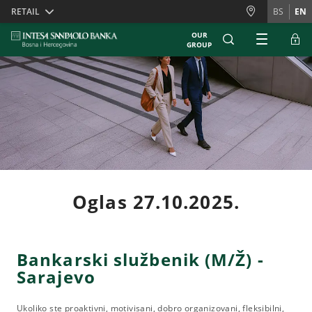
Skiplinks
RETAIL
BS
EN
OUR
GROUP
Oglas 27.10.2025.
Bankarski službenik (M/Ž) -
Sarajevo
Ukoliko ste proaktivni, motivisani, dobro organizovani, fleksibilni,