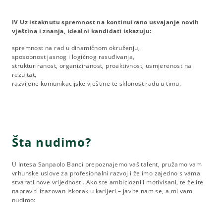
IV Uz istaknutu spremnost na kontinuirano usvajanje novih
vještina i znanja, idealni kandidati iskazuju:
spremnost na rad u dinamičnom okruženju,
sposobnost jasnog i logičnog rasuđivanja,
strukturiranost, organiziranost, proaktivnost, usmjerenost na
rezultat,
razvijene komunikacijske vještine te sklonost radu u timu.
Šta nudimo?
U Intesa Sanpaolo Banci prepoznajemo vaš talent, pružamo vam
vrhunske uslove za profesionalni razvoj i želimo zajedno s vama
stvarati nove vrijednosti. Ako ste ambiciozni i motivisani, te želite
napraviti izazovan iskorak u karijeri – javite nam se, a mi vam
nudimo: