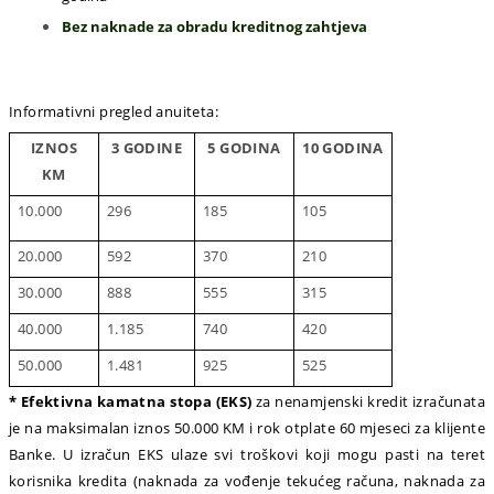
Bez naknade za obradu kreditnog zahtjeva
Informativni pregled anuiteta:
IZNOS
3 GODINE
5 GODINA
10 GODINA
KM
10.000
296
185
105
20.000
592
370
210
30.000
888
555
315
40.000
1.185
740
420
50.000
1.481
925
525
* Efektivna kamatna stopa (EKS)
za nenamjenski kredit izračunata
je na maksimalan iznos 50.000 KM i rok otplate 60 mjeseci za klijente
Banke. U izračun EKS ulaze svi troškovi koji mogu pasti na teret
korisnika kredita (naknada za vođenje tekućeg računa, naknada za