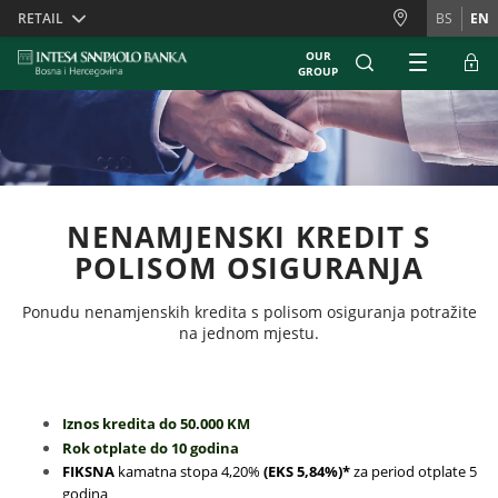
Skiplinks
RETAIL
BS
EN
OUR
GROUP
NENAMJENSKI KREDIT S
POLISOM OSIGURANJA
Ponudu nenamjenskih kredita s polisom osiguranja potražite
na jednom mjestu.
Iznos kredita do 50.000 KM
Rok otplate do 10 godina
FIKSNA
kamatna stopa 4,20
%
(EKS 5,84%)*
za
period otplate 5
godina