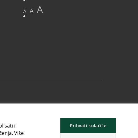
A
A
A
isati i
Prihvati kolačiće
čenja. Više