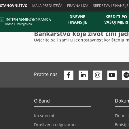
Skiplinks
STANOVNIŠTVO
MALA PREDUZEĆA
PRAVNA LICA
SREDSTVA I FINANSIJS
DNEVNE
KREDITI PO
FINANSIJE
VAŠOJ MJERI
Bankarstvo koje život čini je
Uvjerite se i sami u jednostavnost korištenja m
Facebook
Linkedin
Yout
Pratite nas
O Banci
Dokume
Ko smo mi
Finansij
Društvena odgovornost
Emisije