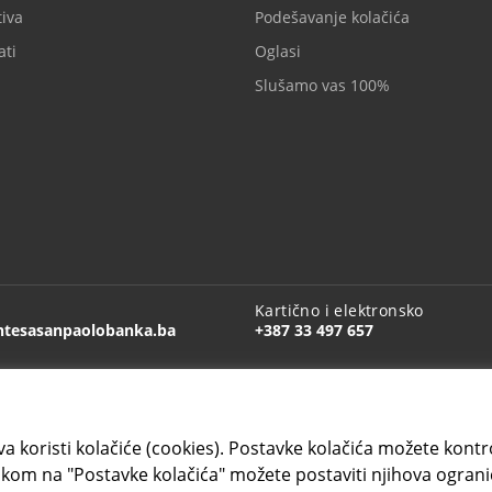
iva
Podešavanje kolačića
ati
Oglasi
Slušamo vas 100%
Kartično i elektronsko
ntesasanpaolobanka.ba
+387 33 497 657
a koristi kolačiće (cookies). Postavke kolačića možete kontrol
kom na "Postavke kolačića" možete postaviti njihova ograni