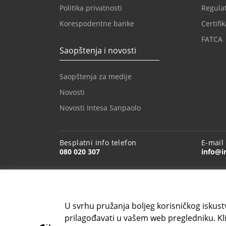
Politika privatnosti
Regulat
Korespodentne banke
Certifik
FATCA
Saopštenja i novosti
Saopštenja za medije
Novosti
Novosti Intesa Sanpaolo
Besplatni info telefon
E-mail
080 020 307
info@i
U svrhu pružanja boljeg korisničkog iskustv
prilagođavati u vašem web pregledniku. Kli