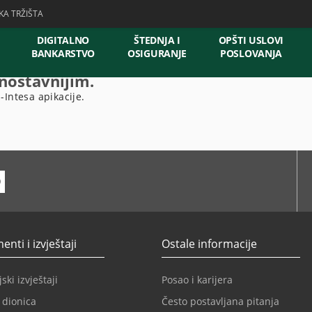
KA TRŽIŠTA
DIGITALNO
ŠTEDNJA I
OPŠTI USLOVI
BANKARSTVO
OSIGURANJE
POSLOVANJA
dnostavnijim.
-Intesa apikacije.
ube
nti i izvještaji
Ostale informacije
ski izvještaji
Posao i karijera
 dionica
Često postavljana pitanja