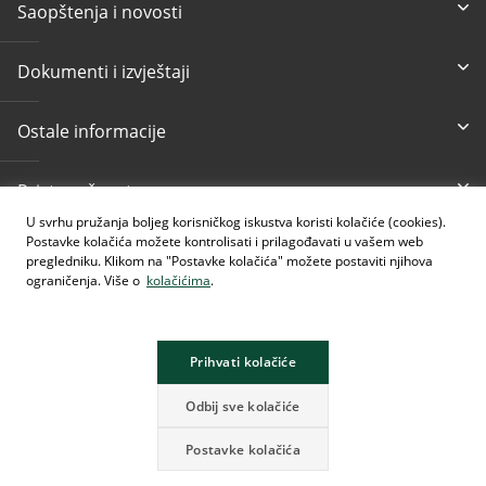
Saopštenja i novosti
Dokumenti i izvještaji
Ostale informacije
Pristupačnost
U svrhu pružanja boljeg korisničkog iskustva koristi kolačiće (cookies).
Postavke kolačića možete kontrolisati i prilagođavati u vašem web
Besplatni info telefon
E-mail
pregledniku. Klikom na "Postavke kolačića" možete postaviti njihova
080 020 307
info@intesasanpaolobanka.b
a
ograničenja. Više o
kolačićima
.
Kartično i elektronsko
+387 33 497 657
Prihvati kolačiće
Odbij sve kolačiće
Postavke kolačića