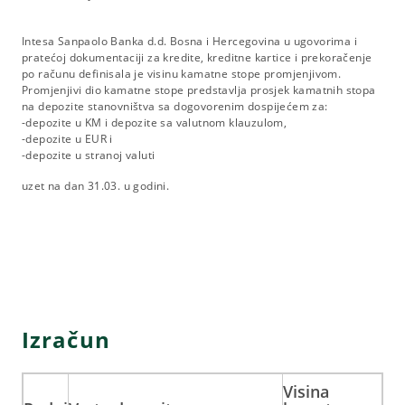
Intesa Sanpaolo Banka d.d. Bosna i Hercegovina u ugovorima i
pratećoj dokumentaciji za kredite, kreditne kartice i prekoračenje
po računu definisala je visinu kamatne stope promjenjivom.
Promjenjivi dio kamatne stope predstavlja prosjek kamatnih stopa
na depozite stanovništva sa dogovorenim dospijećem za:
-depozite u KM i depozite sa valutnom klauzulom,
-depozite u EUR i
-depozite u stranoj valuti
uzet na dan 31.03. u godini.
Izračun
Visina