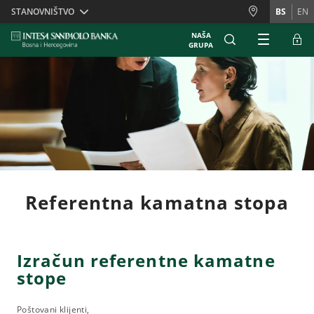
Skiplinks
STANOVNIŠTVO
BS
EN
NAŠA
GRUPA
Referentna kamatna stopa
Izračun referentne kamatne
stope
Poštovani klijenti,