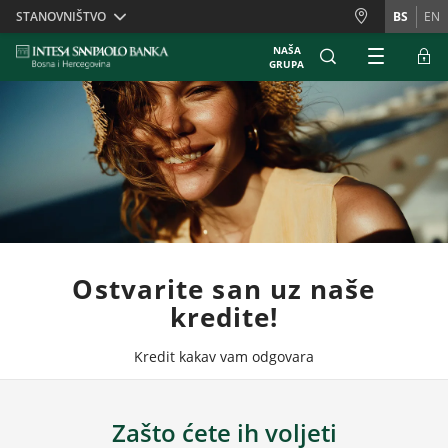
Skiplinks
STANOVNIŠTVO
BS
EN
NAŠA
GRUPA
Ostvarite san uz naše
kredite!
Kredit kakav vam odgovara
Zašto ćete ih voljeti