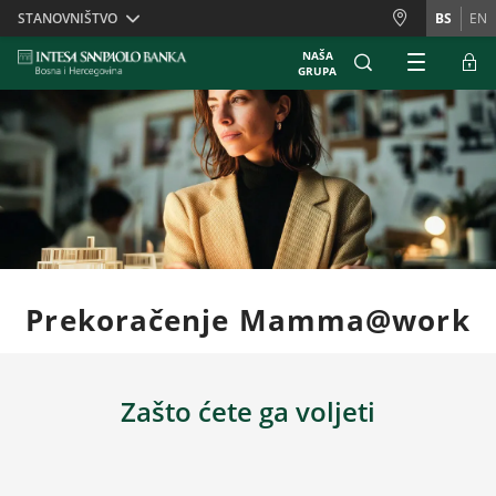
Skiplinks
STANOVNIŠTVO
BS
EN
NAŠA
GRUPA
Prekoračenje Mamma@work
Zašto ćete ga voljeti