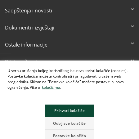
Saopštenja i novosti
Dokumenti i izvještaji
Ostale informacije
Pristupačnost
U svrhu pružanja boljeg korisničkog iskustva koristi kolačiće (cookies).
Postavke kolačića možete kontrolisati i prilagođavati u vašem web
Besplatni info telefon
E-mail
pregledniku. Klikom na "Postavke kolačića" možete postaviti njihova
080 020 307
info@intesasanpaolobanka.b
a
ograničenja. Više o
kolačićima
.
Kartično i elektronsko
+387 33 497 657
Prihvati kolačiće
Odbij sve kolačiće
Postavke kolačića