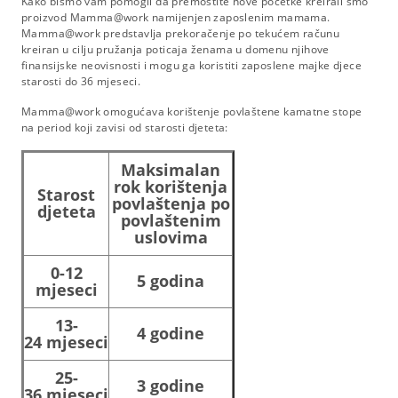
Kako bismo vam pomogli da premostite nove početke kreirali smo
proizvod Mamma@work namijenjen zaposlenim mamama.
Mamma@work predstavlja prekoračenje po tekućem računu
kreiran u cilju pružanja poticaja ženama u domenu njihove
finansijske neovisnosti i mogu ga koristiti zaposlene majke djece
starosti do 36 mjeseci.
Mamma@work omogućava korištenje povlaštene kamatne stope
na period koji zavisi od starosti djeteta:
Maksimalan
rok korištenja
Starost
povlaštenja po
djeteta
povlaštenim
uslovima
0-12
5 godina
mjeseci
13-
4 godine
24 mjeseci
25-
3 godine
36 mjeseci