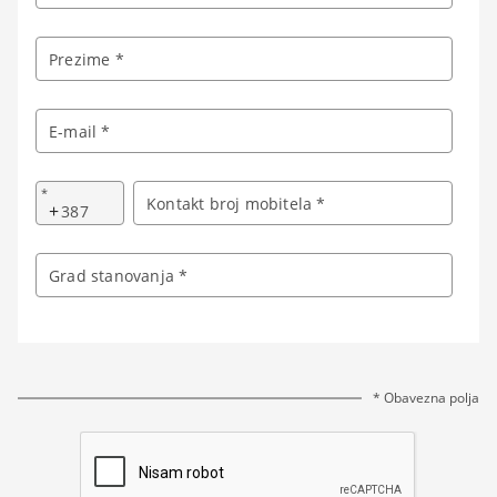
Prezime *
E-mail *
*
Kontakt broj mobitela *
+
Grad stanovanja *
* Obavezna polja