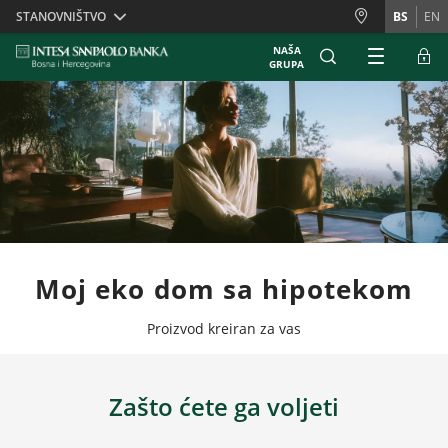
Skiplinks
STANOVNIŠTVO
BS
EN
NAŠA
GRUPA
Moj eko dom sa hipotekom
Proizvod kreiran za vas
Zašto ćete ga voljeti