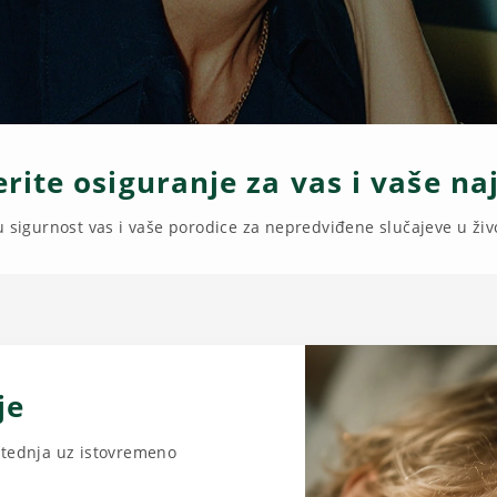
rite osiguranje za vas i vaše naj
u sigurnost vas i vaše porodice za nepredviđene slučajeve u ži
je
štednja uz istovremeno