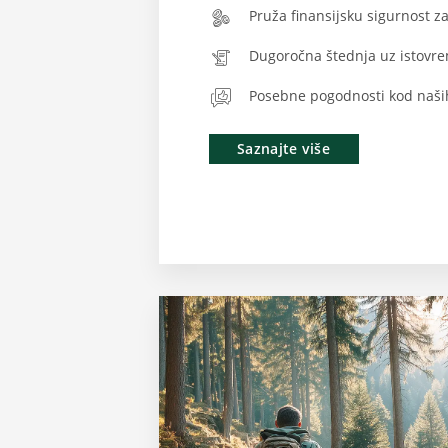
Pruža finansijsku sigurnost z
Dugoročna štednja uz istovre
Posebne pogodnosti kod naših
Saznajte više