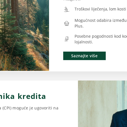
Troškovi liječenja, lom kosti 
Mogućnost odabira između d
Plus.
Posebne pogodnosti kod ko
lojalnosti.
Saznajte više
nika kredita
a (CPI) moguće je ugovoriti na