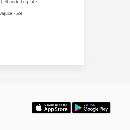
jeli period otplate.
vajuće kuće.