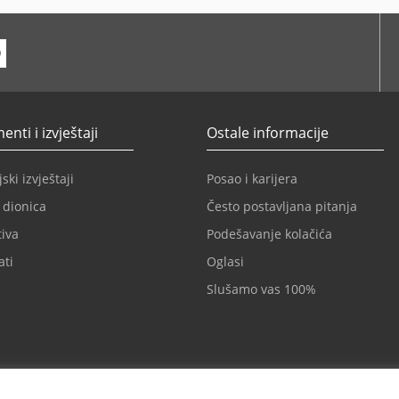
ube
nti i izvještaji
Ostale informacije
ski izvještaji
Posao i karijera
 dionica
Često postavljana pitanja
iva
Podešavanje kolačića
ati
Oglasi
Slušamo vas 100%