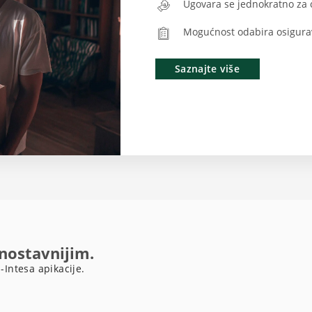
Ugovara se jednokratno za ci
Mogućnost odabira osigura
Saznajte više
dnostavnijim.
-Intesa apikacije.