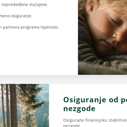
a nepredviđene slučajeve.
meno osiguranje.
 partnera programa lojalnosti.
Osiguranje od p
nezgode
Osigurajte finansijsku stabilnos
nezgode.