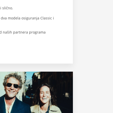
i slično.
va modela osiguranja Classic i
d naših partnera programa