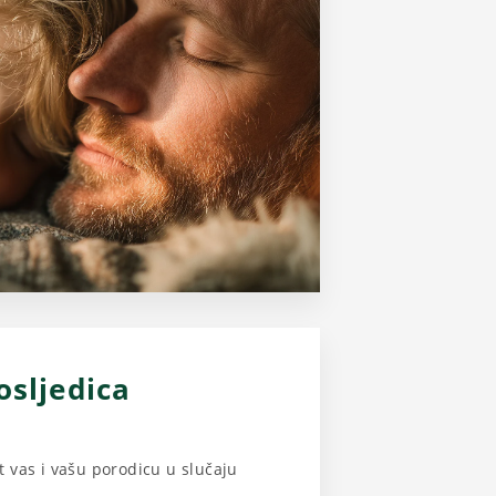
osljedica
t vas i vašu porodicu u slučaju