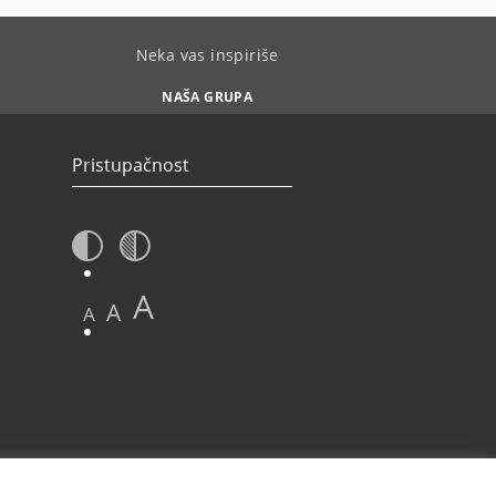
Neka vas inspiriše
NAŠA GRUPA
Pristupačnost
A
A
A