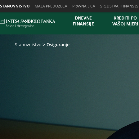
Skiplinks
STANOVNIŠTVO
MALA PREDUZEĆA
PRAVNA LICA
SREDSTVA I FINANSIJS
DNEVNE
KREDITI PO
FINANSIJE
VAŠOJ MJERI
Stanovništvo
Osiguranje