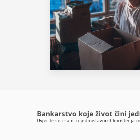
Bankarstvo koje život čini je
Uvjerite se i sami u jednostavnost korištenja m