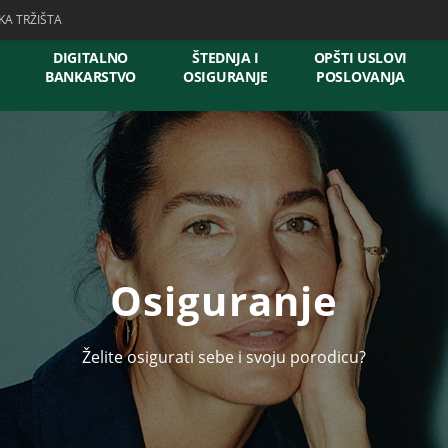
KA TRŽIŠTA
DIGITALNO
ŠTEDNJA I
OPŠTI USLOVI
BANKARSTVO
OSIGURANJE
POSLOVANJA
Osiguranje
Želite osigurati sebe i svoju porodicu?