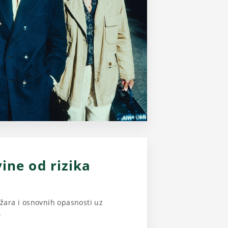
ine od rizika
žara i osnovnih opasnosti uz
.