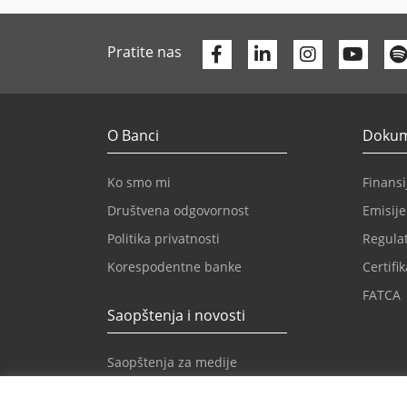
Facebook
Linkedin
Yout
Pratite nas
O Banci
Dokume
Ko smo mi
Finansij
Društvena odgovornost
Emisije
Politika privatnosti
Regulat
Korespodentne banke
Certifik
FATCA
Saopštenja i novosti
Saopštenja za medije
Novosti