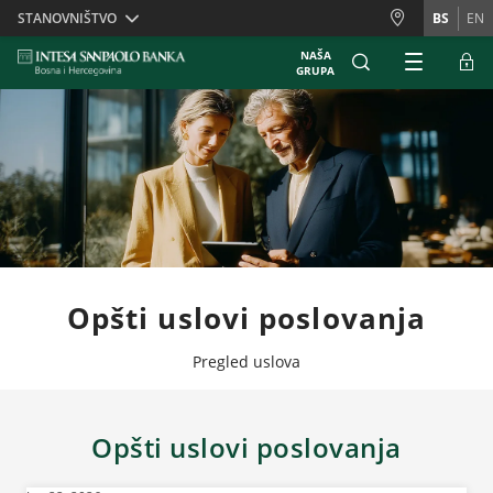
Skiplinks
STANOVNIŠTVO
BS
EN
NAŠA
GRUPA
Opšti uslovi poslovanja
Pregled uslova
Opšti uslovi poslovanja