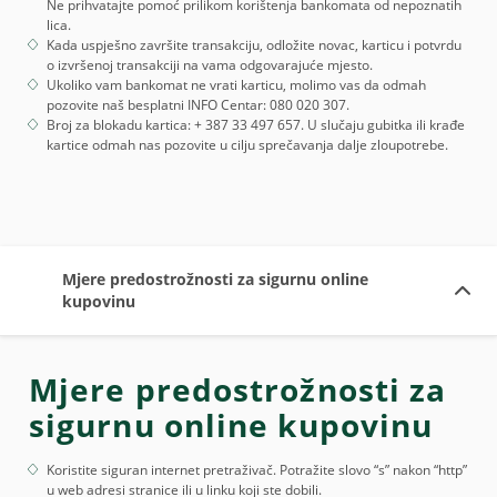
Ne prihvatajte pomoć prilikom korištenja bankomata od nepoznatih
lica.
Kada uspješno završite transakciju, odložite novac, karticu i potvrdu
o izvršenoj transakciji na vama odgovarajuće mjesto.
Ukoliko vam bankomat ne vrati karticu, molimo vas da odmah
pozovite naš besplatni INFO Centar: 080 020 307.
Broj za blokadu kartica: + 387 33 497 657. U slučaju gubitka ili krađe
kartice odmah nas pozovite u cilju sprečavanja dalje zloupotrebe.
Mjere predostrožnosti za sigurnu online
kupovinu
Mjere predostrožnosti za
sigurnu online kupovinu
Koristite siguran internet pretraživač. Potražite slovo “s” nakon “http”
u web adresi stranice ili u linku koji ste dobili.