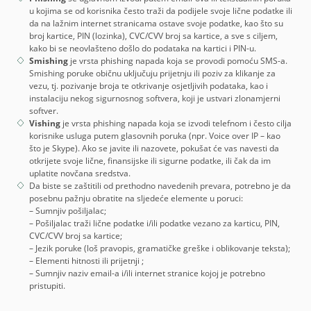
u kojima se od korisnika često traži da podijele svoje lične podatke ili
da na lažnim internet stranicama ostave svoje podatke, kao što su
broj kartice, PIN (lozinka), CVC/CVV broj sa kartice, a sve s ciljem,
kako bi se neovlašteno došlo do podataka na kartici i PIN-u.
Smishing
je vrsta phishing napada koja se provodi pomoću SMS-a.
Smishing poruke običnu uključuju prijetnju ili poziv za klikanje za
vezu, tj. pozivanje broja te otkrivanje osjetljivih podataka, kao i
instalaciju nekog sigurnosnog softvera, koji je ustvari zlonamjerni
softver.
Vishing
je vrsta phishing napada koja se izvodi telefnom i često cilja
korisnike usluga putem glasovnih poruka (npr. Voice over IP – kao
što je Skype). Ako se javite ili nazovete, pokušat će vas navesti da
otkrijete svoje lične, finansijske ili sigurne podatke, ili čak da im
uplatite novčana sredstva.
Da biste se zaštitili od prethodno navedenih prevara, potrebno je da
posebnu pažnju obratite na sljedeće elemente u poruci:
– Sumnjiv pošiljalac;
– Pošiljalac traži lične podatke i/ili podatke vezano za karticu, PIN,
CVC/CVV broj sa kartice;
– Jezik poruke (loš pravopis, gramatičke greške i oblikovanje teksta);
– Elementi hitnosti ili prijetnji ;
– Sumnjiv naziv email-a i/ili internet stranice kojoj je potrebno
pristupiti.