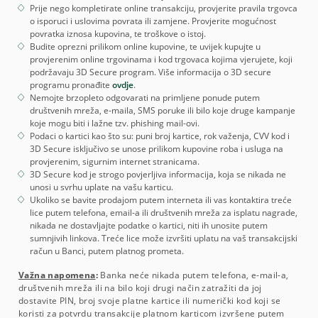
Prije nego kompletirate online transakciju, provjerite pravila trgovca
o isporuci i uslovima povrata ili zamjene. Provjerite mogućnost
povratka iznosa kupovina, te troškove o istoj.
Budite oprezni prilikom online kupovine, te uvijek kupujte u
provjerenim online trgovinama i kod trgovaca kojima vjerujete, koji
podržavaju 3D Secure program. Više informacija o 3D secure
programu pronađite
ovdje
.
Nemojte brzopleto odgovarati na primljene ponude putem
društvenih mreža, e-maila, SMS poruke ili bilo koje druge kampanje
koje mogu biti i lažne tzv. phishing mail-ovi.
Podaci o kartici kao što su: puni broj kartice, rok važenja, CVV kod i
3D Secure isključivo se unose prilikom kupovine roba i usluga na
provjerenim, sigurnim internet stranicama.
3D Secure kod je strogo povjerljiva informacija, koja se nikada ne
unosi u svrhu uplate na vašu karticu.
Ukoliko se bavite prodajom putem interneta ili vas kontaktira treće
lice putem telefona, email-a ili društvenih mreža za isplatu nagrade,
nikada ne dostavljajte podatke o kartici, niti ih unosite putem
sumnjivih linkova. Treće lice može izvršiti uplatu na vaš transakcijski
račun u Banci, putem platnog prometa.
Važna napomena
:
Banka neće nikada putem telefona, e-mail-a,
društvenih mreža ili na bilo koji drugi način zatražiti da joj
dostavite PIN, broj svoje platne kartice ili numerički kod koji se
koristi za potvrdu transakcije platnom karticom izvršene putem