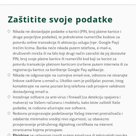
Zaštitite svoje podatke
Nikada ne dostavljajte podatke o kartici (PIN, broj platne kartice i
druge povjerljive podatke), te jednokratne numeričke kodove za
potvrdu online transakcija ili aktivaciju usluga (npr. Google Pay)
trećim licima. Banka neće nikada putem telefona, e-mail-a,
društvenih mreža ili na bilo koji drugi način zatražiti da joj dostavite
PIN, broj svoje platne kartice ili numerički kod koji se koristi za
potvrdu transakcije platnom karticom izvršene putem interneta ili za
registraciju kartice za korištenje Google Pay aplikacije.
Nikada ne odgovarajte na sumnjive email-ove, odnosno ne otvarajte
linkove sadržane u email-u. Ukoliko vam je pošiljalac poznat, istog
kontaktirajte na vama poznati broj telefona radi provjere validnosti
dostavljenog email-a.
Instaliraje softvere za anti-virus i firewall (za detekciju spajvera i
malvera) na Vašem računaru i mobitelu, kako biste zaštitili Vaše
podatke, te rodovno ažurirajte ove softvere.
Redovno provjeravajte podešavanja Vašeg internet pretraživača i
odaberite minimalno srednji nivo sigurnosti, uz obavezno
provjeravanje pridruženog digitalnog certifikata na interent
stranicama kojima pristupate.
Phishing
se uglavnom izvodi putem email-ova ili tekstualnih poruka