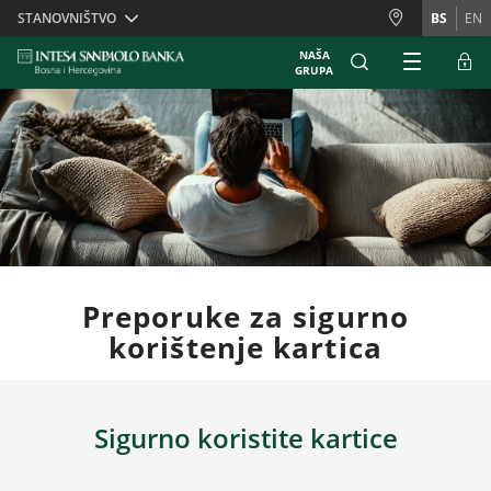
Skiplinks
STANOVNIŠTVO
BS
EN
NAŠA
GRUPA
Preporuke za sigurno
korištenje kartica
Sigurno koristite kartice