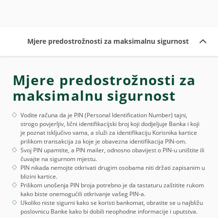
Mjere predostrožnosti za maksimalnu sigurnost
Mjere predostrožnosti za
maksimalnu sigurnost
Vodite računa da je PIN (Personal Identification Number) tajni,
strogo povjerljiv, lični identifikacijski broj koji dodjeljuje Banka i koji
je poznat isključivo vama, a služi za identifikaciju Korisnika kartice
prilikom transakcija za koje je obavezna identifikacija PIN-om.
Svoj PIN upamtite, a PIN mailer, odnosno obavijest o PIN-u uništite ili
čuvajte na sigurnom mjestu.
PIN nikada nemojte otkrivati drugim osobama niti držati zapisanim u
blizini kartice.
Prilikom unošenja PIN broja potrebno je da tastaturu zaštitite rukom
kako biste onemogućili otkrivanje vašeg PIN-a.
Ukoliko niste sigurni kako se koristi bankomat, obratite se u najbližu
poslovnicu Banke kako bi dobili neophodne informacije i uputstva.