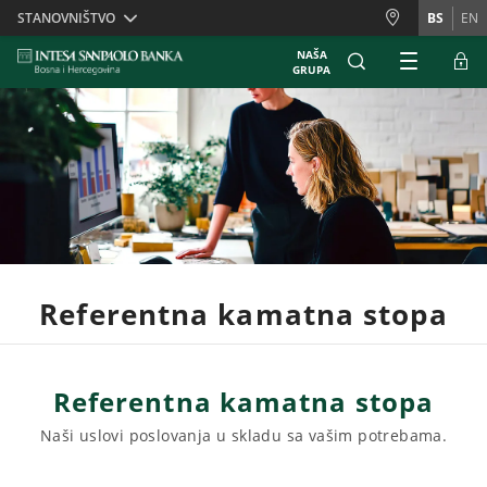
Skiplinks
STANOVNIŠTVO
BS
EN
NAŠA
GRUPA
Referentna kamatna stopa
Referentna kamatna stopa
Naši uslovi poslovanja u skladu sa vašim potrebama.