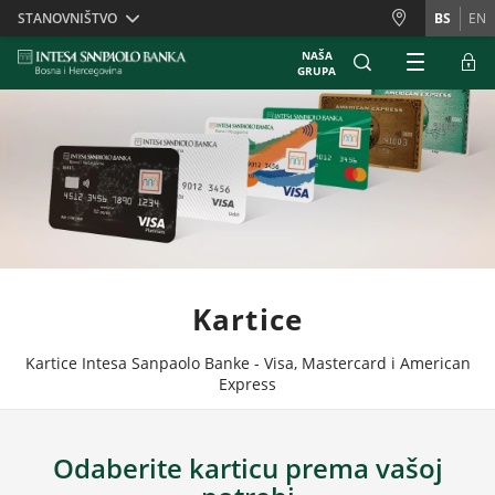
Skiplinks
STANOVNIŠTVO
BS
EN
NAŠA
GRUPA
Kartice
Kartice Intesa Sanpaolo Banke - Visa, Mastercard i American
Express
Odaberite karticu prema vašoj