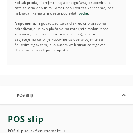
Spisak prodajnih mjesta koja omogućavaju kupovinu na
rate sa Visa debitnim i American Express karticama, bez
naknada i kamata možete pogledati
ovdje
.
Napomena:
Trgovac zadržava diskreciono pravo na
određivanje uslova plaćanja na rate (minimalan iznos
kupovine, broj rata, asortiman i slično), te vam
savjetujemo da prije kupovine uslove provjerite sa
željenim trgovcem, bilo putem web stranice trgovca ili
direktno na prodajnom mjestu.
POS slip
POS slip
POS slip
za izvršenu transakciju.