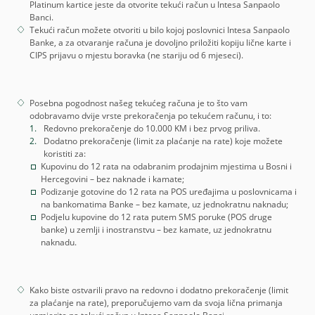
Platinum kartice jeste da otvorite tekući račun u Intesa Sanpaolo
Banci.
Tekući račun možete otvoriti u bilo kojoj poslovnici Intesa Sanpaolo
Banke, a za otvaranje računa je dovoljno priložiti kopiju lične karte i
CIPS prijavu o mjestu boravka (ne stariju od 6 mjeseci).
Posebna pogodnost našeg tekućeg računa je to što vam
odobravamo dvije vrste prekoračenja po tekućem računu, i to:
Redovno prekoračenje do 10.000 KM i bez prvog priliva.
Dodatno prekoračenje (limit za plaćanje na rate) koje možete
koristiti za:
Kupovinu do 12 rata na odabranim prodajnim mjestima u Bosni i
Hercegovini – bez naknade i kamate;
Podizanje gotovine do 12 rata na POS uređajima u poslovnicama i
na bankomatima Banke – bez kamate, uz jednokratnu naknadu;
Podjelu kupovine do 12 rata putem SMS poruke (POS druge
banke) u zemlji i inostranstvu – bez kamate, uz jednokratnu
naknadu.
Kako biste ostvarili pravo na redovno i dodatno prekoračenje (limit
za plaćanje na rate), preporučujemo vam da svoja lična primanja