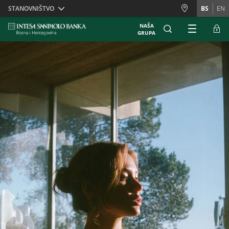
Skiplinks
STANOVNIŠTVO
BS
EN
NAŠA
GRUPA