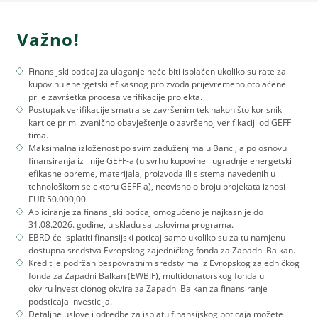
Važno!
Finansijski poticaj za ulaganje neće biti isplaćen ukoliko su rate za
kupovinu energetski efikasnog proizvoda prijevremeno otplaćene
prije završetka procesa verifikacije projekta.
Postupak verifikacije smatra se završenim tek nakon što korisnik
kartice primi zvanično obavještenje o završenoj verifikaciji od GEFF
tima.
Maksimalna izloženost po svim zaduženjima u Banci, a po osnovu
finansiranja iz linije GEFF-a (u svrhu kupovine i ugradnje energetski
efikasne opreme, materijala, proizvoda ili sistema navedenih u
tehnološkom selektoru GEFF-a), neovisno o broju projekata iznosi
EUR 50.000,00.
Apliciranje za finansijski poticaj omogućeno je najkasnije do
31.08.2026. godine, u skladu sa uslovima programa.
EBRD će isplatiti finansijski poticaj samo ukoliko su za tu namjenu
dostupna sredstva Evropskog zajedničkog fonda za Zapadni Balkan.
Kredit je podržan bespovratnim sredstvima iz Evropskog zajedničkog
fonda za Zapadni Balkan (EWBJF), multidonatorskog fonda u
okviru Investicionog okvira za Zapadni Balkan za finansiranje
podsticaja investicija.
Detaljne uslove i odredbe za isplatu finansijskog poticaja možete