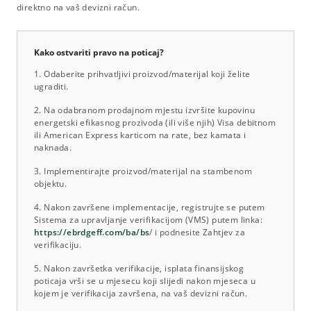
direktno na vaš devizni račun.
Kako ostvariti pravo na poticaj?
1. Odaberite prihvatljivi proizvod/materijal koji želite
ugraditi.
2. Na odabranom prodajnom mjestu izvršite kupovinu
energetski efikasnog prozivoda (ili više njih) Visa debitnom
ili American Express karticom na rate, bez kamata i
naknada.
3. Implementirajte proizvod/materijal na stambenom
objektu.
4. Nakon završene implementacije, registrujte se putem
Sistema za upravljanje verifikacijom (VMS) putem linka:
https://ebrdgeff.com/ba/bs
/ i podnesite Zahtjev za
verifikaciju.
5. Nakon završetka verifikacije, isplata finansijskog
poticaja vrši se u mjesecu koji slijedi nakon mjeseca u
kojem je verifikacija završena, na vaš devizni račun.