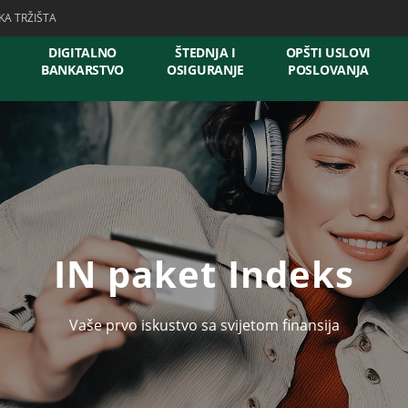
KA TRŽIŠTA
DIGITALNO
ŠTEDNJA I
OPŠTI USLOVI
BANKARSTVO
OSIGURANJE
POSLOVANJA
IN paket Indeks
Vaše prvo iskustvo sa svijetom finansija