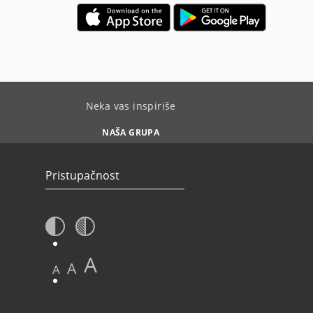
Neka vas inspiriše
NAŠA GRUPA
Pristupačnost
A
A
A