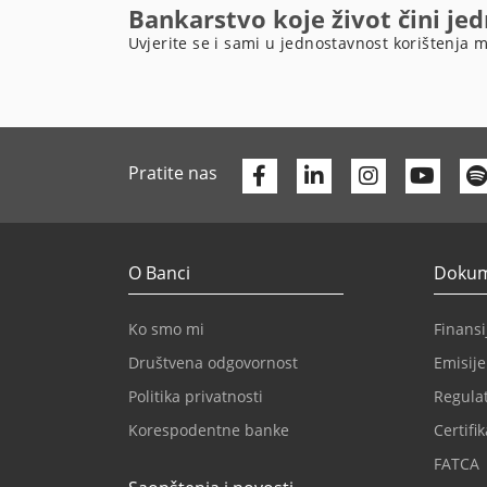
Bankarstvo koje život čini je
Uvjerite se i sami u jednostavnost korištenja m
Facebook
Linkedin
Yout
Pratite nas
O Banci
Dokume
Ko smo mi
Finansij
Društvena odgovornost
Emisije
Politika privatnosti
Regulat
Korespodentne banke
Certifik
FATCA