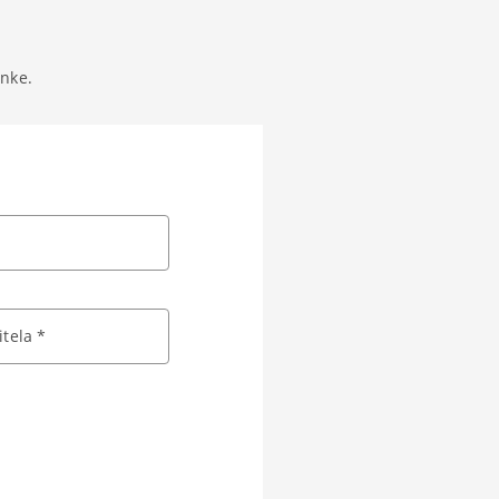
anke.
tela *