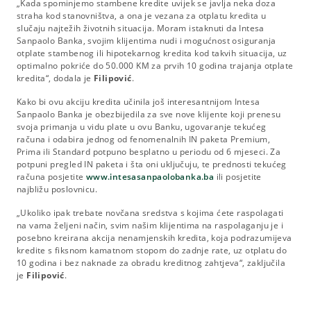
„Kada spominjemo stambene kredite uvijek se javlja neka doza
straha kod stanovništva, a ona je vezana za otplatu kredita u
slučaju najtežih životnih situacija. Moram istaknuti da Intesa
Sanpaolo Banka, svojim klijentima nudi i mogućnost osiguranja
otplate stambenog ili hipotekarnog kredita kod takvih situacija, uz
optimalno pokriće do 50.000 KM za prvih 10 godina trajanja otplate
kredita“, dodala je
Filipović
.
Kako bi ovu akciju kredita učinila još interesantnijom Intesa
Sanpaolo Banka je obezbijedila za sve nove klijente koji prenesu
svoja primanja u vidu plate u ovu Banku, ugovaranje tekućeg
računa i odabira jednog od fenomenalnih IN paketa Premium,
Prima ili Standard potpuno besplatno u periodu od 6 mjeseci. Za
potpuni pregled IN paketa i šta oni uključuju, te prednosti tekućeg
računa posjetite
www.intesasanpaolobanka.ba
ili posjetite
najbližu poslovnicu.
„Ukoliko ipak trebate novčana sredstva s kojima ćete raspolagati
na vama željeni način, svim našim klijentima na raspolaganju je i
posebno kreirana akcija nenamjenskih kredita, koja podrazumijeva
kredite s fiksnom kamatnom stopom do zadnje rate, uz otplatu do
10 godina i bez naknade za obradu kreditnog zahtjeva“, zaključila
je
Filipović
.