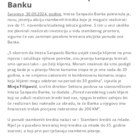
Banku
Sarajevo, 30.09.2024. godine
, Intesa Sanpaolo Banka pokrenula je,
novu, jesenju akciju stambenih kredita koje je moguće realizirati
sve do 11. novembra/studenog tekuće godine. S tim u vezi ukoliko
ste planirali realizirati investiciju u vidu stambenog prostora,
sigurno će vas zanimati posebno kreirana akcijska ponuda ove
Banke.
„S obzirom da Intesa Sanpaolo Banka uvijek stavlja klijente na prvo
mjesto i osluškuje njihove potrebe, ovu jesenju kampanju kreirali
smo upravo tako – po želji klijenta. Moram istaknuti da smo podigli
prag kada je u pitanju fiksna kamatna stopa te je ona sada do 20
godina, a ne smijemo zaboraviti ni kombinovanu kamatnu stopu
koju klijenti mogu odabrati na period do 30 godina“, izjavila je
Minja Filipović
, izvršni direktor Sektora poslova sa stanovništvom
Intesa Sanpaolo Banke, te dodala: „Pored navedenog svaki klijent
koji se odluči realizirati kredit kod nas, njegov kreditni zahtjev bit
će realiziran bez naknade za obradu, te će Banka u njegovo ima
finansirati trošak procjene nekretnine do 200 KM“.
U ponudi stambenih kredita nalazi se i Stambeni krediti za mlade.
Riječ je o posebno kreiranoj liniji kredita za mlade do 35. godine
starosti, a koji prvi put rješavaju stambeno pitanje.