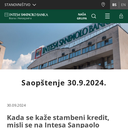
Skiplinks
STANOVNIŠTVO
BS
EN
NAŠA
GRUPA
Saopštenje 30.9.2024.
30.09.2024
Kada se kaže stambeni kredit,
misli se na Intesa Sanpaolo