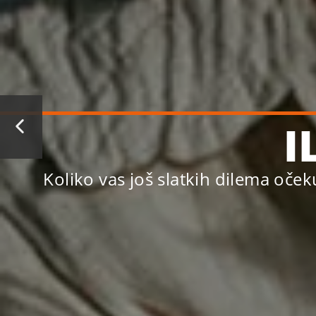
I
Koliko vas još slatkih dilema oče