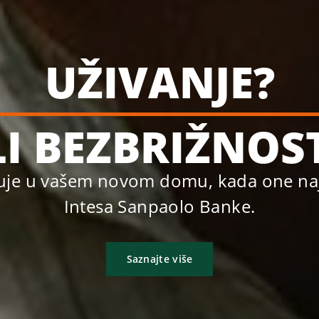
UŽIVANJE?
LI BEZBRIŽNOS
kuje u vašem novom domu, kada one najv
Intesa Sanpaolo Banke.
Saznajte više