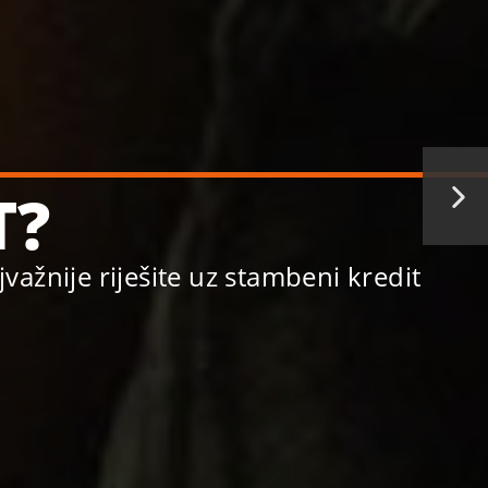
T?
ažnije riješite uz stambeni kredit