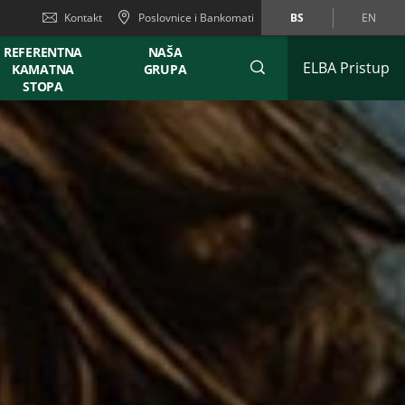
Kontakt
Poslovnice i Bankomati
BS
EN
REFERENTNA
NAŠA
ELBA Pristup
KAMATNA
GRUPA
STOPA