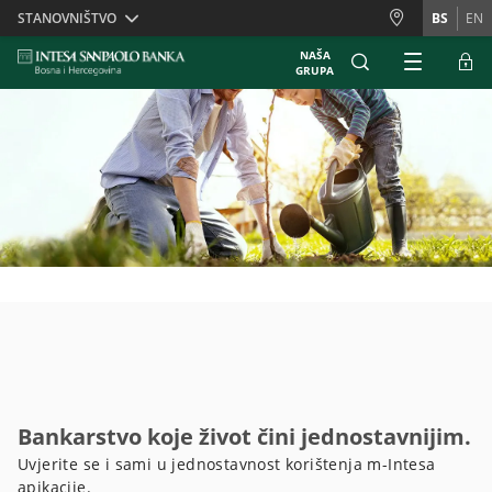
Skiplinks
STANOVNIŠTVO
BS
EN
NAŠA
GRUPA
Bankarstvo koje život čini jednostavnijim.
Uvjerite se i sami u jednostavnost korištenja m-Intesa
apikacije.