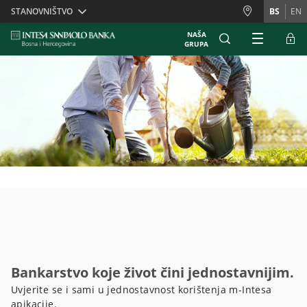
Skiplinks
STANOVNIŠTVO
BS
EN
NAŠA
GRUPA
Bankarstvo koje život čini jednostavnijim.
Uvjerite se i sami u jednostavnost korištenja m-Intesa
apikacije.