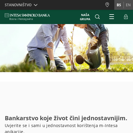
Skiplinks
STANOVNIŠTVO
BS
EN
NAŠA
GRUPA
Bankarstvo koje život čini jednostavnijim.
Uvjerite se i sami u jednostavnost korištenja m-Intesa
apikacije.