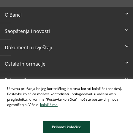
O Banci
Saopštenja i novosti
Dokumenti i izvještaji
Ostale informacije
Pristupačnost
U svrhu pružanja boljeg korisničkog iskustva koristi kolačiće (cookies).
Postavke kolačića možete kontrolisati i prilagođavati u vašem web
Besplatni info telefon
E-mail
pregledniku. Klikom na "Postavke kolačića" možete postaviti njihova
080 020 307
info@intesasanpaolobanka.b
a
ograničenja. Više o
kolačićima
.
Kartično i elektronsko
+387 33 497 657
Prihvati kolačiće