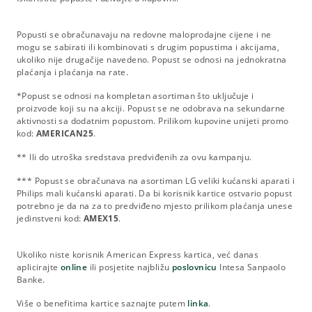
Popusti se obračunavaju na redovne maloprodajne cijene i ne
mogu se sabirati ili kombinovati s drugim popustima i akcijama,
ukoliko nije drugačije navedeno. Popust se odnosi na jednokratna
plaćanja i plaćanja na rate.
*Popust se odnosi na kompletan asortiman što uključuje i
proizvode koji su na akciji. Popust se ne odobrava na sekundarne
aktivnosti sa dodatnim popustom. Prilikom kupovine unijeti promo
kod:
AMERICAN25
.
** Ili do utroška sredstava predviđenih za ovu kampanju.
*** Popust se obračunava na asortiman LG veliki kućanski aparati i
Philips mali kućanski aparati. Da bi korisnik kartice ostvario popust
potrebno je da na za to predviđeno mjesto prilikom plaćanja unese
jedinstveni kod:
AMEX15
.
Ukoliko niste korisnik American Express kartica, već danas
aplicirajte
online
ili posjetite najbližu
poslovnicu
Intesa Sanpaolo
Banke.
Više o benefitima kartice saznajte putem
linka
.