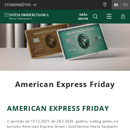
Skiplinks
STANOVNIŠTVO
BS
EN
NAŠA
GRUPA
American Express Friday
AMERICAN EXPRESS FRIDAY
U periodu od 19.12.2025. do 28.2.2026. godine, svakog petka, svi
korisnici American Express Green i Gold kartica Intesa Sanpaolo