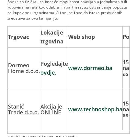
Banke za fizička lica imat će mogućnost obavljanja jednokratnih ili
kupovina na rate kod odabranih partnera, uz ostvarivanje popusta
na kupovine u trgovinama i/ili online i sve do isteka predviđenih
sredstava za ovu kampanju.
Lokacije
Trgovac
Web shop
Pogo
trgovina
15% 
Pogledajte
Dormeo
www.dormeo.ba
na cj
Home d.o.o.
ovdje
.
asort
15% 
Stanić
Akcija je
www.technoshop.ba
na od
Trade d.o.o.
ONLINE
asor
Iskoristite popuste i uživajte u kupovini!