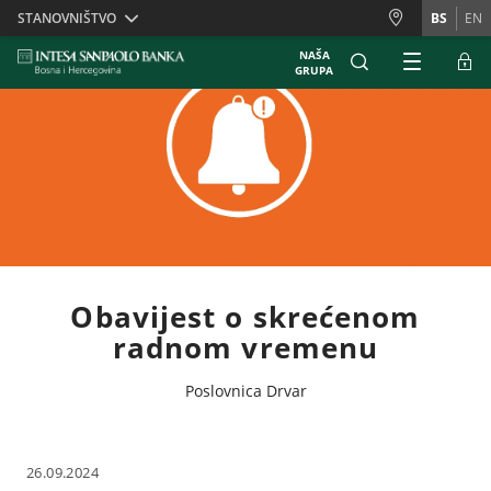
Skiplinks
STANOVNIŠTVO
BS
EN
NAŠA
GRUPA
Obavijest o skrećenom
radnom vremenu
Poslovnica Drvar
26.09.2024