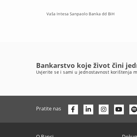
Vaša Intesa Sanpaolo Banka dd BiH
Bankarstvo koje život čini je
Uvjerite se i sami u jednostavnost korištenja m
Facebook
Linkedin
Yout
Pratite nas
O Banci
Dokume