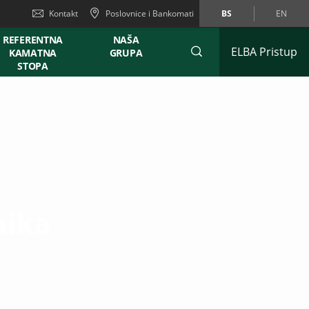
Kontakt
Poslovnice i Bankomati
BS
EN
REFERENTNA
NAŠA
ELBA Pristup
KAMATNA
GRUPA
STOPA
nika