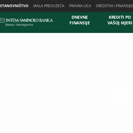
Skiplinks
STANOVNIŠTVO
MALA PREDUZEĆA
PRAVNA LICA
SREDSTVA I FINANSIJS
DNEVNE
KREDITI PO
FINANSIJE
VAŠOJ MJERI
Stanovništvo
Ko smo mi
Novosti
Obavijest povodom 
Oba