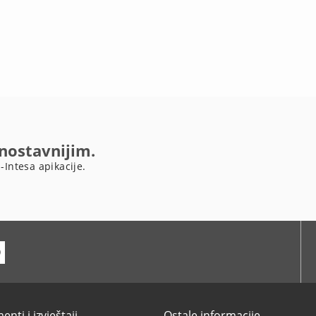
dnostavnijim.
-Intesa apikacije.
ube
nti i izvještaji
Ostale informacije