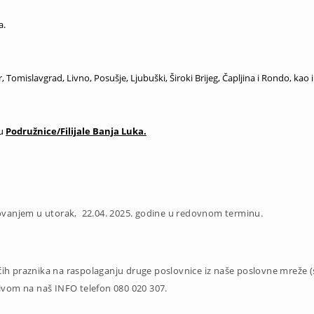
a.
 Tomislavgrad, Livno, Posušje, Ljubuški, Široki Brijeg, Čapljina i Rondo, kao i
ru
Podružnice/Filijale Banja Luka.
ovanjem u utorak, 22.04. 2025. godine u redovnom terminu.
h praznika na raspolaganju druge poslovnice iz naše poslovne mreže (s
ivom na naš INFO telefon 080 020 307.