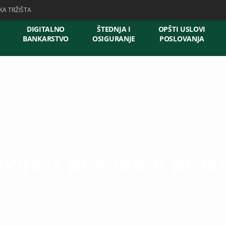
KA TRŽIŠTA
DIGITALNO
ŠTEDNJA I
OPŠTI USLOVI
BANKARSTVO
OSIGURANJE
POSLOVANJA
praznika
vijest povodom praz