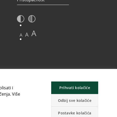
A
A
A
isati i
Prihvati kolačiće
čenja. Više
Odbij sve kolačiće
Postavke kolačića