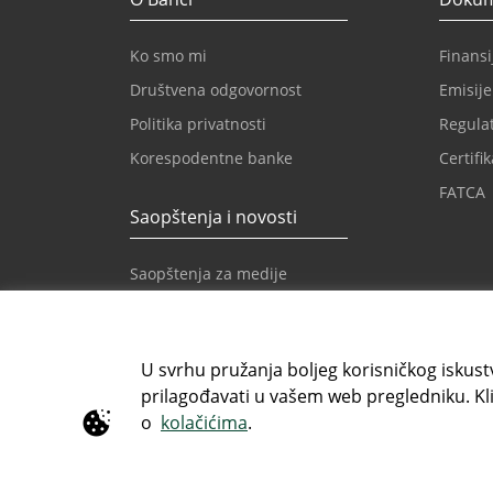
Ko smo mi
Finansij
Društvena odgovornost
Emisije
Politika privatnosti
Regulat
Korespodentne banke
Certifik
FATCA
Saopštenja i novosti
Saopštenja za medije
Novosti
Novosti Intesa Sanpaolo
U svrhu pružanja boljeg korisničkog iskustv
prilagođavati u vašem web pregledniku. Kli
Besplatni info telefon
E-mail
o
kolačićima
.
080 020 307
info@i