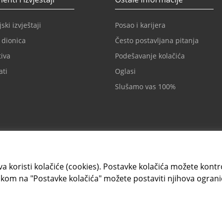
ski izvještaji
Posao i karijera
 dionica
Često postavljana pitanja
iva
Podešavanje kolačića
ati
Oglasi
Slušamo vas 100%
a koristi kolačiće (cookies). Postavke kolačića možete kontrol
kom na "Postavke kolačića" možete postaviti njihova ograni
Kartično i elektronsko
ntesasanpaolobanka.ba
+387 33 497 657