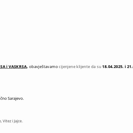
SA i VASKRSA
,
obavještavamo
cijenjene klijente da su
18.04.2025. i 21
očno Sarajevo.
 Vitez i Jajce.