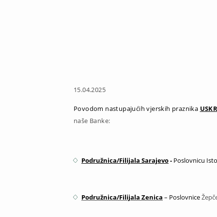
15.04.2025
Povodom nastupajućih vjerskih praznika
USKR
naše Banke:
Podružnica/Filijala Sarajevo
-
Poslovnicu Ist
Podružnica/Filijala Zenica
– Poslovnice
Žepče,