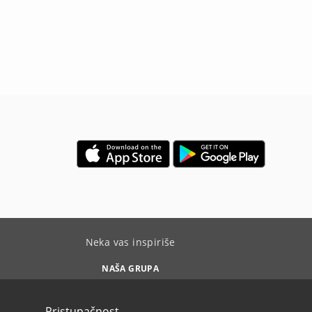
Neka vas inspiriše
NAŠA GRUPA
Pristupačnost