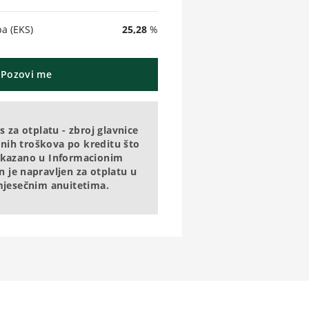
a (EKS)
25,28
%
Pozovi me
 za otplatu - zbroj glavnice
pnih troškova po kreditu što
rikazano u Informacionim
n je napravljen za otplatu u
jesečnim anuitetima.