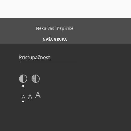
Neka vas inspiriše
NAŠA GRUPA
Pristupačnost
A
A
A