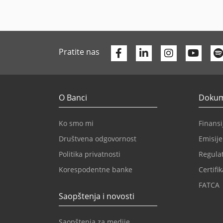
Facebook
Linkedin
Yout
Pratite nas
O Banci
Dokume
Ko smo mi
Finansij
Društvena odgovornost
Emisije
Politika privatnosti
Regulat
Korespodentne banke
Certifik
FATCA
Saopštenja i novosti
Saopštenja za medije