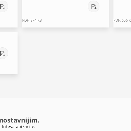
PDF, 874 KB
PDF, 656 
dnostavnijim.
-Intesa apikacije.