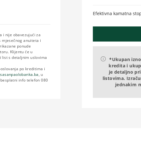
Efektivna kamatna stop
a i nije obavezujući za
 mjesečnog anuiteta i
prikazane ponude
oru. Klijentu će u
 list s detaljnim uslovima
*Ukupan iznos
kredita i uku
oslovanja po kreditima i
je detaljno p
esasanpaolobanka.ba
, u
listovima. Izraču
besplatni info telefon 080
jednakim m