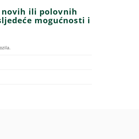
 novih ili polovnih
sljedeće mogućnosti i
zila.