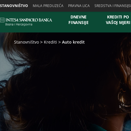
Skiplinks
STANOVNIŠTVO
MALA PREDUZEĆA
PRAVNA LICA
SREDSTVA I FINANSIJS
DNEVNE
KREDITI PO
FINANSIJE
VAŠOJ MJERI
Stanovništvo
Krediti
Auto kredit