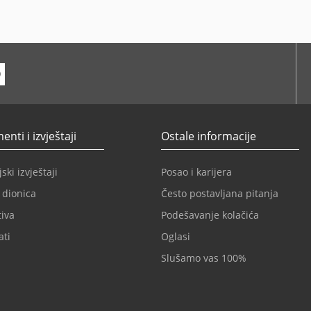
ube
nti i izvještaji
Ostale informacije
ski izvještaji
Posao i karijera
 dionica
Često postavljana pitanja
iva
Podešavanje kolačića
ati
Oglasi
Slušamo vas 100%