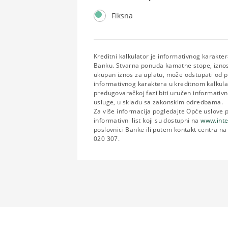
Kamatna stopa
Kamatna stopa
Fiksna
Kreditni kalkulator je informativnog karakter
Banku. Stvarna ponuda kamatne stope, iznos
ukupan iznos za uplatu, može odstupati od 
informativnog karaktera u kreditnom kalkulat
predugovaračkoj fazi biti uručen informativni
usluge, u skladu sa zakonskim odredbama.
Za više informacija pogledajte Opće uslove p
informativni list koji su dostupni na
www.int
poslovnici Banke ili putem kontakt centra na 
020 307.