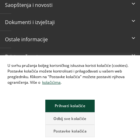
Saopštenja i novosti
Dokumenti i izvještaji
Ostale informacije
Pristupačnost
U svrhu pružanja boljeg korisničkog iskustva koristi kolačiće (cookies).
Postavke kolačića možete kontrolisati i prilagođavati u vašem web
Besplatni info telefon
E-mail
pregledniku. Klikom na "Postavke kolačića" možete postaviti njihova
080 020 307
info@intesasanpaolobanka.b
a
ograničenja. Više o
kolačićima
.
Kartično i elektronsko
+387 33 497 657
Prihvati kolačiće
Odbij sve kolačiće
Postavke kolačića