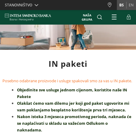
Skiplinks
STANOVNIŠTVO
BS
EN
NAŠA
GRUPA
IN paketi
Posebno odabrane proizvode i usluge spakovali smo za vas u IN pakete.
Objedinite sve usluge jednom cijenom, koristite naše IN
Pakete
Olakšat ćemo vam dilemu jer koji god paket ugovorite mi
vam poklanjamo besplatno korištenje prva tri mjeseca.
Nakon isteka 3 mjeseca promotivnog perioda, naknada će
se naplaćivati u skladu sa važećom Odlukom o
naknadama.