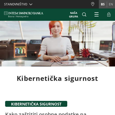
Skiplinks
STANOVNIŠTVO
BS
EN
NAŠA
GRUPA
Kibernetička sigurnost
KIBERNETIČKA SIGURNOST
Kako zaštititi osobne podatke na