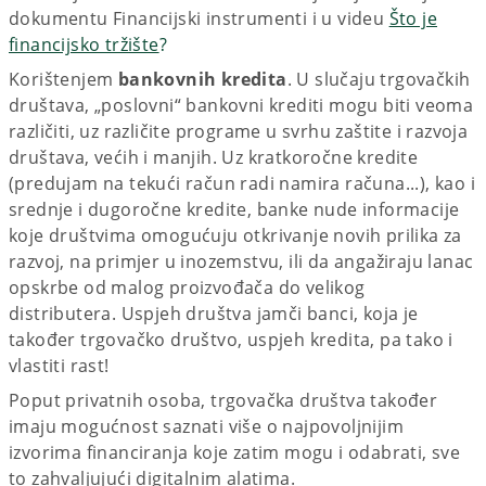
dokumentu Financijski instrumenti i u videu
Što je
financijsko tržište
?
Korištenjem
bankovnih kredita
. U slučaju trgovačkih
društava, „poslovni“ bankovni krediti mogu biti veoma
različiti, uz različite programe u svrhu zaštite i razvoja
društava, većih i manjih. Uz kratkoročne kredite
(predujam na tekući račun radi namira računa...), kao i
srednje i dugoročne kredite, banke nude informacije
koje društvima omogućuju otkrivanje novih prilika za
razvoj, na primjer u inozemstvu, ili da angažiraju lanac
opskrbe od malog proizvođača do velikog
distributera. Uspjeh društva jamči banci, koja je
također trgovačko društvo, uspjeh kredita, pa tako i
vlastiti rast!
Poput privatnih osoba, trgovačka društva također
imaju mogućnost saznati više o najpovoljnijim
izvorima financiranja koje zatim mogu i odabrati, sve
to zahvaljujući digitalnim alatima.