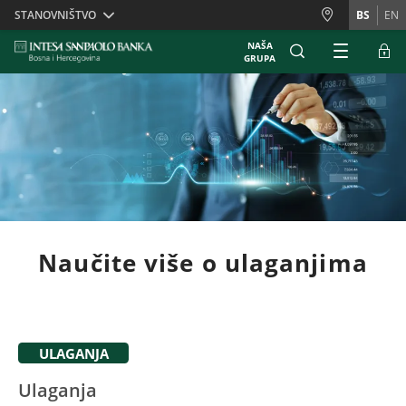
Skiplinks
STANOVNIŠTVO
BS
EN
NAŠA
GRUPA
Naučite više o ulaganjima
ULAGANJA
Ulaganja