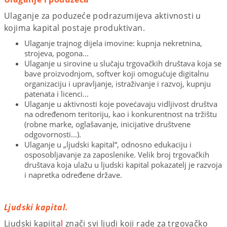
Ulaganje za poduzeće podrazumijeva aktivnosti u
kojima kapital postaje produktivan.
Ulaganje trajnog dijela imovine: kupnja nekretnina,
strojeva, pogona...
Ulaganje u sirovine u slučaju trgovačkih društava koja se
bave proizvodnjom, softver koji omogućuje digitalnu
organizaciju i upravljanje, istraživanje i razvoj, kupnju
patenata i licenci...
Ulaganje u aktivnosti koje povećavaju vidljivost društva
na određenom teritoriju, kao i konkurentnost na tržištu
(robne marke, oglašavanje, inicijative društvene
odgovornosti...).
Ulaganje u „ljudski kapital“, odnosno edukaciju i
osposobljavanje za zaposlenike. Velik broj trgovačkih
društava koja ulažu u ljudski kapital pokazatelj je razvoja
i napretka određene države.
Ljudski kapital.
Ljudski kapiita
l
znači svi ljudi koji rade za trgovačko