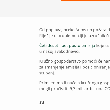
Od poplava, preko šumskih požara d
Riječ je o problemu čiji je uzročnik č
Četrdeset i pet posto emisija
koje uz
u našoj svakodnevici.
Kružno gospodarstvo pomoći će nam 
za smanjenje emisija i pozicioniranj
stupanj.
Primijenimo li načela kružnoga gospo
mogli pročistiti 9,3 milijarde tona 
“