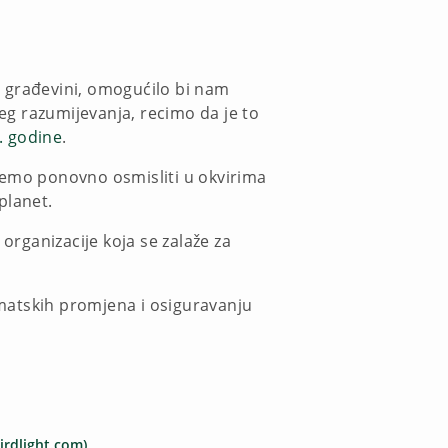
u građevini, omogućilo bi nam
jeg razumijevanja, recimo da je to
. godine
.
žemo ponovno osmisliti u okvirima
planet.
organizacije koja se zalaže za
matskih promjena i osiguravanju
irdlight.com)