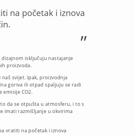
ti na početak i iznova
in.
”
izajnom isključuju nastajanje
ih proizvoda.
aš svijet. Ipak, proizvodnja
na goriva ili otpad spaljuju se radi
e emisije CO2.
o da se otpušta u atmosferu, i to s
e imati razmišljanje u okvirima
a vratiti na početak i iznova