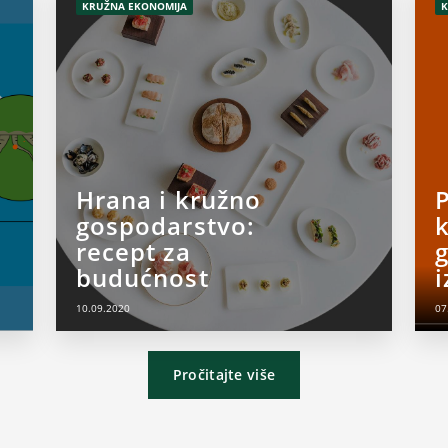
KRUŽNA EKONOMIJA
K
Hrana i kružno
P
gospodarstvo:
recept za
budućnost
i
10.09.2020
07
Pročitajte više