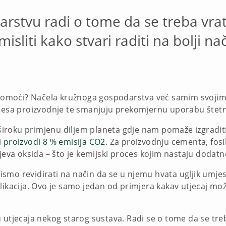
stvu radi o tome da se treba vrati
misliti kako stvari raditi na bolji nač
moći? Načela kružnoga gospodarstva već samim svojim d
ocesa proizvodnje te smanjuju prekomjernu uporabu štetn
roku primjenu diljem planeta gdje nam pomaže izgraditi n
i proizvodi 8 % emisija CO2
. Za proizvodnju cementa, fosil
ijeva oksida – što je kemijski proces kojim nastaju dodatn
mo revidirati na način da se u njemu hvata ugljik umjest
likacija. Ovo je samo jedan od primjera kakav utjecaj mož
 utjecaja nekog starog sustava. Radi se o tome da se treb