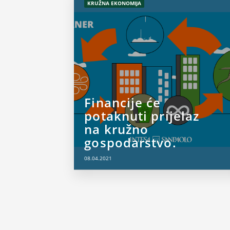
KRUŽNA EKONOMIJA
Financije će
potaknuti prijelaz
na kružno
gospodarstvo.
08.04.2021