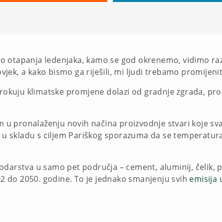
o otapanja ledenjaka, kamo se god okrenemo, vidimo raz
ovjek, a kako bismo ga riješili, mi ljudi trebamo promijeni
rokuju klimatske promjene dolazi od gradnje zgrada, pro
u pronalaženju novih načina proizvodnje stvari koje sva
e u skladu s ciljem Pariškog sporazuma da se temperatura
darstva u samo pet područja – cement, aluminij, čelik, p
CO2 do 2050. godine. To je jednako smanjenju svih
emisija