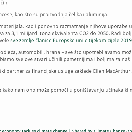
ačin.
rocese, kao što su proizvodnja čelika i aluminija.
 materijala, kao i ponovno razmatranje njihove uporabe 
a za 3,1 milijardi tona ekvivalenta CO2 do 2050. Radi bol
zvele
sve zemlje članice Europske unije tijekom cijele 2019
e: odjeća, automobili, hrana – sve što upotrebljavamo mo
smo sve ove stvari učinili pametnijima i boljima za naš 
ki partner za financijske usluge zaklade Ellen MacArthur, 
ome kako nam ono može pomoći u poništavanju učinaka kli
r economy tackles climate change | Shared by Climate Change (th