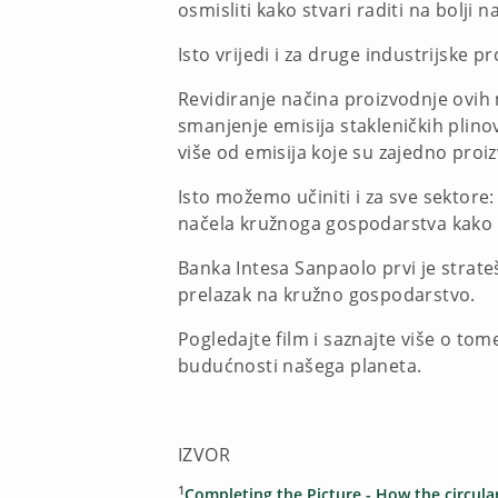
osmisliti kako stvari raditi na bolji n
Isto vrijedi i za druge industrijske p
Revidiranje načina proizvodnje ovih
smanjenje emisija stakleničkih plinov
više od emisija koje su zajedno proi
Isto možemo učiniti i za sve sektor
načela kružnoga gospodarstva kako bi
Banka Intesa Sanpaolo prvi je strateš
prelazak na kružno gospodarstvo.
Pogledajte film i saznajte više o t
budućnosti našega planeta.
IZVOR
1
Completing the Picture - How the circula