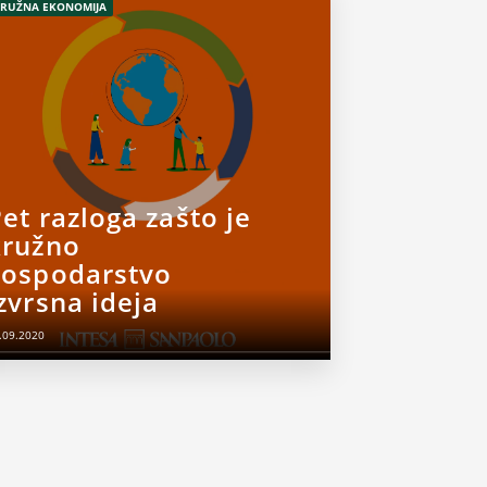
RUŽNA EKONOMIJA
et razloga zašto je
kružno
gospodarstvo
zvrsna ideja
.09.2020