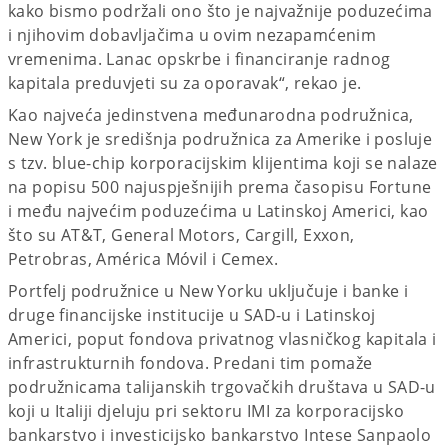
kako bismo podržali ono što je najvažnije poduzećima
i njihovim dobavljačima u ovim nezapamćenim
vremenima. Lanac opskrbe i financiranje radnog
kapitala preduvjeti su za oporavak“, rekao je.
Kao najveća jedinstvena međunarodna podružnica,
New York je središnja podružnica za Amerike i posluje
s tzv. blue-chip korporacijskim klijentima koji se nalaze
na popisu 500 najuspješnijih prema časopisu Fortune
i među najvećim poduzećima u Latinskoj Americi, kao
što su AT&T, General Motors, Cargill, Exxon,
Petrobras, América Móvil i Cemex.
Portfelj podružnice u New Yorku uključuje i banke i
druge financijske institucije u SAD-u i Latinskoj
Americi, poput fondova privatnog vlasničkog kapitala i
infrastrukturnih fondova. Predani tim pomaže
podružnicama talijanskih trgovačkih društava u SAD-u
koji u Italiji djeluju pri sektoru IMI za korporacijsko
bankarstvo i investicijsko bankarstvo Intese Sanpaolo