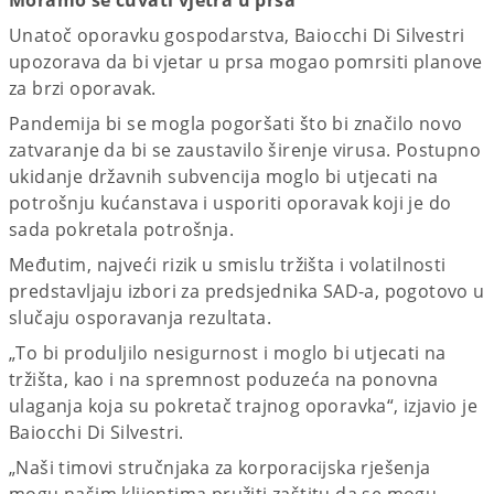
Unatoč oporavku gospodarstva, Baiocchi Di Silvestri
upozorava da bi vjetar u prsa mogao pomrsiti planove
za brzi oporavak.
Pandemija bi se mogla pogoršati što bi značilo novo
zatvaranje da bi se zaustavilo širenje virusa. Postupno
ukidanje državnih subvencija moglo bi utjecati na
potrošnju kućanstava i usporiti oporavak koji je do
sada pokretala potrošnja.
Međutim, najveći rizik u smislu tržišta i volatilnosti
predstavljaju izbori za predsjednika SAD-a, pogotovo u
slučaju osporavanja rezultata.
„To bi produljilo nesigurnost i moglo bi utjecati na
tržišta, kao i na spremnost poduzeća na ponovna
ulaganja koja su pokretač trajnog oporavka“, izjavio je
Baiocchi Di Silvestri.
„Naši timovi stručnjaka za korporacijska rješenja
mogu našim klijentima pružiti zaštitu da se mogu