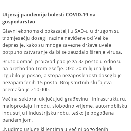
Utjecaj pandemije bolesti COVID-19 na
gospodarstvo
Glavni ekonomski pokazatelji u SAD-u u drugom su
tromjesečju dosegli razine neviđene od Velike
depresije, kako su mnoge savezne države uvele
potpuno zatvaranje da bi se zauzdalo širenje virusa.
Bruto domaći proizvod pao je za 32 posto u odnosu
na prethodno tromjesečje. Oko 20 milijuna ljudi
izgubilo je posao, a stopa nezaposlenosti dosegla je
nezapamćenih 15 posto. Broj smrtnih slučajeva
premašio je 210 000.
Većina sektora, uključujući građevinu i infrastrukturu,
maloprodaju i modu, slobodno vrijeme, automobilsku
industriju i industrijsku robu, teško je pogođena
pandemijom.
„Nudimo usluge klijentima u većini pogođenih