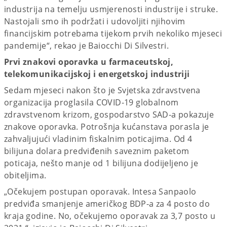
industrija na temelju usmjerenosti industrije i struke.
Nastojali smo ih podržati i udovoljiti njihovim
financijskim potrebama tijekom prvih nekoliko mjeseci
pandemije“, rekao je Baiocchi Di Silvestri.
Prvi znakovi oporavka u farmaceutskoj,
telekomunikacijskoj i energetskoj industriji
Sedam mjeseci nakon što je Svjetska zdravstvena
organizacija proglasila COVID-19 globalnom
zdravstvenom krizom, gospodarstvo SAD-a pokazuje
znakove oporavka. Potrošnja kućanstava porasla je
zahvaljujući vladinim fiskalnim poticajima. Od 4
bilijuna dolara predviđenih saveznim paketom
poticaja, nešto manje od 1 bilijuna dodijeljeno je
obiteljima.
„Očekujem postupan oporavak. Intesa Sanpaolo
predviđa smanjenje američkog BDP-a za 4 posto do
kraja godine. No, očekujemo oporavak za 3,7 posto u