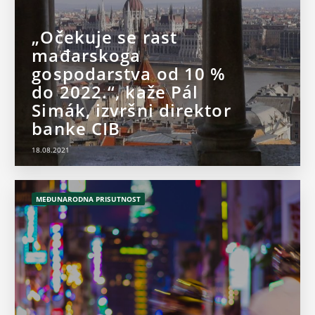
„Očekuje se rast
mađarskoga
gospodarstva od 10 %
do 2022.“, kaže Pál
Simák, izvršni direktor
banke CIB
18.08.2021
MEĐUNARODNA PRISUTNOST