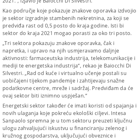
2021.“, izjavio je Baiocchi Di Silvestri.
Kao područje koje pokazuje znakove oporavka izdvojio
je sektor izgradnje stambenih nekretnina, za koji se
predviđa rast od 0,5 posto do kraja godine. Isti bi
sektor do kraja 2021 mogao porasti za oko tri posto.
„Tri sektora pokazuju znakove oporavka, čak i
napretka, i upravo na njih usmjeravamo daljnje
aktivnosti: farmaceutska industrija, telekomunikacije i
mediji te energetska industrija“, rekao je Baiocchi Di
Silvestri. „Rad od kuće i virtualno učenje postali su
uobičajeni tijekom pandemije i zahtijevaju snažne
podatkovne centre, mreže i sadržaj. Predviđam da će
ovaj sektor biti iznimno uspješan.“
Energetski sektor također će imati koristi od spajanja i
novih ulaganja koje pokreću ekološki ciljevi. Intesa
Sanpaolo spremna je u tom sektoru preuzeti ključnu
ulogu zahvaljujući iskustvu u financiranju zelenog i
kružnog gospodarstva, uključujući obveznice i