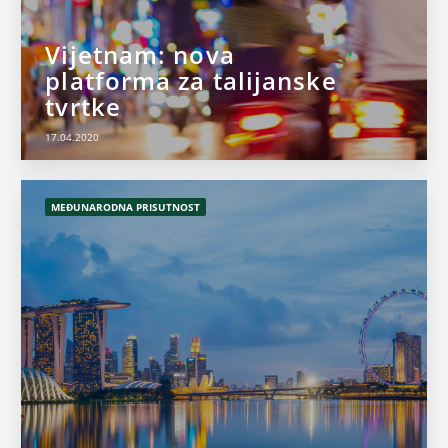
Vijetnam: nova
platforma za talijanske
tvrtke
17.04.2020
MEĐUNARODNA PRISUTNOST