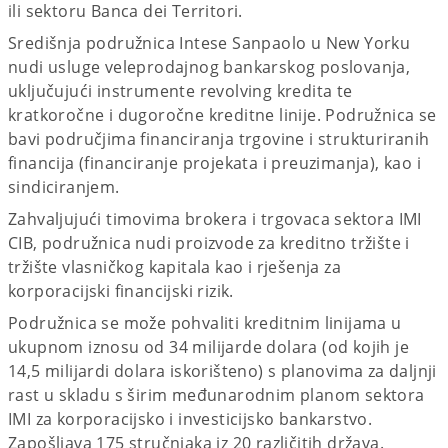
ili sektoru Banca dei Territori.
Središnja podružnica Intese Sanpaolo u New Yorku
nudi usluge veleprodajnog bankarskog poslovanja,
uključujući instrumente revolving kredita te
kratkoročne i dugoročne kreditne linije. Podružnica se
bavi područjima financiranja trgovine i strukturiranih
financija (financiranje projekata i preuzimanja), kao i
sindiciranjem.
Zahvaljujući timovima brokera i trgovaca sektora IMI
CIB, podružnica nudi proizvode za kreditno tržište i
tržište vlasničkog kapitala kao i rješenja za
korporacijski financijski rizik.
Podružnica se može pohvaliti kreditnim linijama u
ukupnom iznosu od 34 milijarde dolara (od kojih je
14,5 milijardi dolara iskorišteno) s planovima za daljnji
rast u skladu s širim međunarodnim planom sektora
IMI za korporacijsko i investicijsko bankarstvo.
Zapošljava 175 stručnjaka iz 20 različitih država.