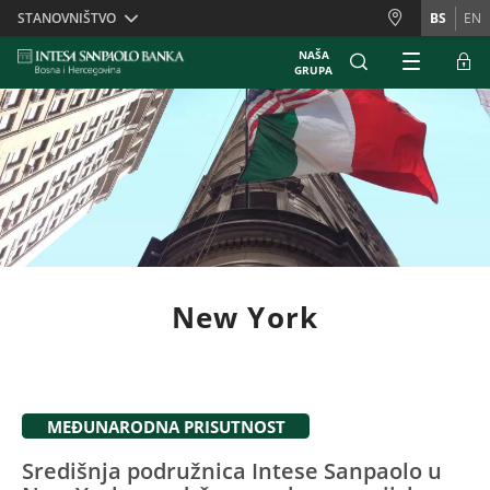
Skiplinks
STANOVNIŠTVO
BS
EN
NAŠA
GRUPA
New York
MEĐUNARODNA PRISUTNOST
Središnja podružnica Intese Sanpaolo u