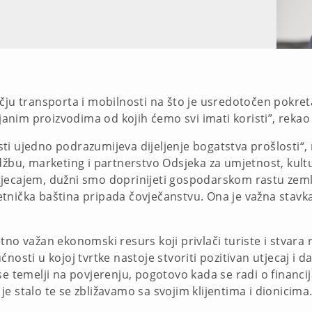
čju transporta i mobilnosti na što je usredotočen pokreta
ijanim proizvodima od kojih ćemo svi imati koristi”, rekao 
i ujedno podrazumijeva dijeljenje bogatstva prošlosti“, n
džbu, marketing i partnerstvo Odsjeka za umjetnost, kult
jecajem, dužni smo doprinijeti gospodarskom rastu zemlje
tnička baština pripada čovječanstvu. Ona je važna stavk
no važan ekonomski resurs koji privlači turiste i stvara ra
nosti u kojoj tvrtke nastoje stvoriti pozitivan utjecaj i 
se temelji na povjerenju, pogotovo kada se radi o financij
e stalo te se zbližavamo sa svojim klijentima i dionicima.