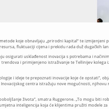
etode koje obnavljaju „prirodni kapital“ te izmijenjeni po
resursa, fluktuaciji cijena i prekidu rada duž dugačkih lan
ju osigurati usklađenost inovacija s potrebama i načinima 
 trendova i primijenjeno istraživanje te Tellinijev kolega 
ologije i ideje te prepoznati inovacije koje će opstati”, o
S) Inovacijskog centra istražuju nove mogućnosti, njihovu
poboljšanje života”, smatra Ruggerone. „To mogu biti rob
umjetna inteligencija koja će klijentima pružiti modele za