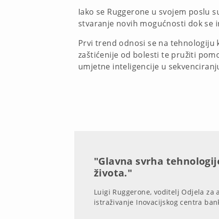
Iako se Ruggerone u svojem poslu s
stvaranje novih mogućnosti dok se in
Prvi trend odnosi se na tehnologiju k
zaštićenije od bolesti te pružiti po
umjetne inteligencije u sekvenciran
"Glavna svrha tehnologij
života."
Luigi Ruggerone, voditelj Odjela za 
istraživanje Inovacijskog centra ba