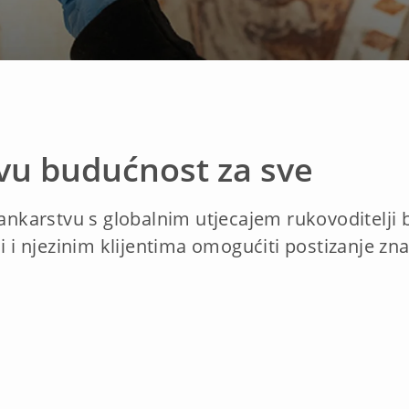
ivu budućnost za sve
karstvu s globalnim utjecajem rukovoditelji 
ci i njezinim klijentima omogućiti postizanje z