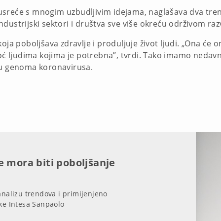
usreće s mnogim uzbudljivim idejama, naglašava dva tre
dustrijski sektori i društva sve više okreću održivom raz
oja poboljšava zdravlje i produljuje život ljudi. „Ona će 
moć ljudima kojima je potrebna”, tvrdi. Tako imamo nedav
ju genoma koronavirusa.
e mora biti poboljšanje
analizu trendova i primijenjeno
nke Intesa Sanpaolo