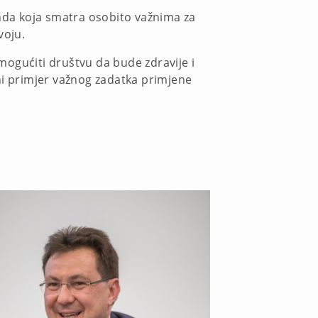
nda koja smatra osobito važnima za
voju.
omogućiti društvu da bude zdravije i
ni primjer važnog zadatka primjene