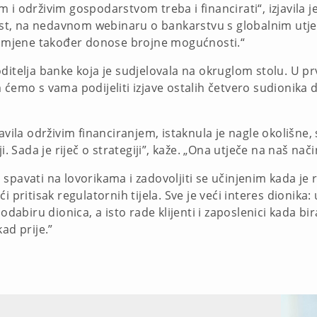
i održivim gospodarstvom treba i financirati“, izjavila je 
t, na nedavnom webinaru o bankarstvu s globalnim utjeca
promjene također donose brojne mogućnosti.“
oditelja banke koja je sudjelovala na okruglom stolu. U 
 ćemo s vama podijeliti izjave ostalih četvero sudionika d
avila održivim financiranjem, istaknula je nagle okolišne,
i. Sada je riječ o strategiji”, kaže. „Ona utječe na naš nač
pavati na lovorikama i zadovoljiti se učinjenim kada je ri
 pritisak regulatornih tijela. Sve je veći interes dionika:
odabiru dionica, a isto rade klijenti i zaposlenici kada bi
ad prije.”