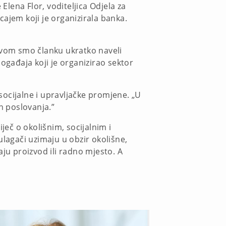
Elena Flor, voditeljica Odjela za
jem koji je organizirala banka.
prvom smo članku ukratko naveli
ogađaja koji je organizirao sektor
 socijalne i upravljačke promjene. „U
in poslovanja.”
ječ o okolišnim, socijalnim i
 ulagači uzimaju u obzir okolišne,
raju proizvod ili radno mjesto. A