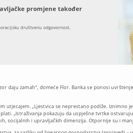
pravljačke promjene također
rporacijsku društvenu odgovornost,
 nadzor daju zamah“, domeće Flor. Banka se ponosi uvršten
nim utjecajem. „Ljestvica se neprestano podiže. Iznimno 
splati. „Istraživanja pokazuju da uspješne tvrtke ostvaru
ih, socijalnih i upravljačkih dimenzija. Otpornije su i man
tva, za razliku od linearnog gospodarstva (proizvedi – up