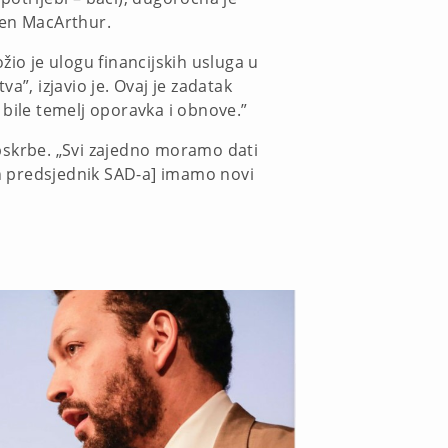
len MacArthur.
žio je ulogu financijskih usluga u
”, izjavio je. Ovaj je zadatak
 bile temelj oporavka i obnove.”
pskrbe. „Svi zajedno moramo dati
n predsjednik SAD-a] imamo novi