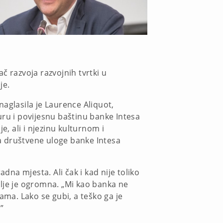
č razvoja razvojnih tvrtki u
je.
aglasila je Laurence Aliquot,
uru i povijesnu baštinu banke Intesa
, ali i njezinu kulturnom i
a društvene uloge banke Intesa
dna mjesta. Ali čak i kad nije toliko
dalje je ogromna. „Mi kao banka ne
ama. Lako se gubi, a teško ga je
”