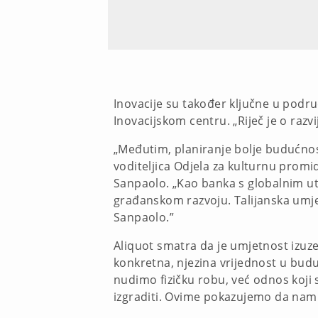
Inovacije su također ključne u podru
Inovacijskom centru. „Riječ je o razv
„Međutim, planiranje bolje budućnost
voditeljica Odjela za kulturnu promi
Sanpaolo. „Kao banka s globalnim ut
građanskom razvoju. Talijanska umje
Sanpaolo.”
Aliquot smatra da je umjetnost izuzet
konkretna, njezina vrijednost u buduć
nudimo fizičku robu, već odnos koji 
izgraditi. Ovime pokazujemo da nam j