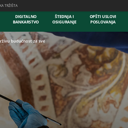
KA TRŽIŠTA
DIGITALNO
ŠTEDNJA I
OPŠTI USLOVI
BANKARSTVO
OSIGURANJE
POSLOVANJA
rživu budućnost za sve