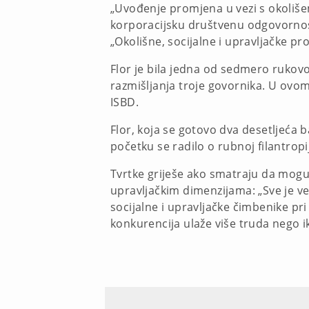
„Uvođenje promjena u vezi s okolišem 
korporacijsku društvenu odgovornos
„Okolišne, socijalne i upravljačke 
Flor je bila jedna od sedmero rukov
razmišljanja troje govornika. U ovom
ISBD.
Flor, koja se gotovo dva desetljeća b
početku se radilo o rubnoj filantropij
Tvrtke griješe ako smatraju da mogu s
upravljačkim dimenzijama: „Sve je veći
socijalne i upravljačke čimbenike pri 
konkurencija ulaže više truda nego ik