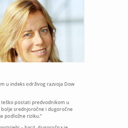
jem u indeks održivog razvoja Dow
je teško postati predvodnikom u
ju bolje srednjoročne i dugoročne
je podložne riziku.”
otrijebi – baci), dugoročna je