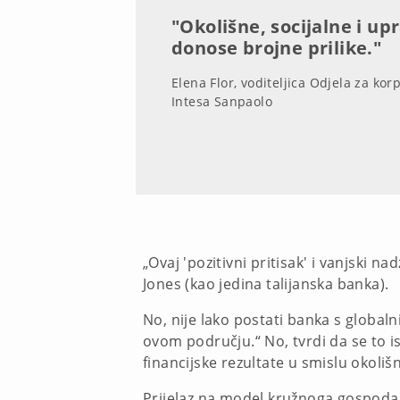
"Okolišne, socijalne i u
donose brojne prilike."
Elena Flor, voditeljica Odjela za ko
Intesa Sanpaolo
„Ovaj 'pozitivni pritisak' i vanjski
Jones (kao jedina talijanska banka).
No, nije lako postati banka s global
ovom području.“ No, tvrdi da se to i
financijske rezultate u smislu okolišn
Prijelaz na model kružnoga gospodars