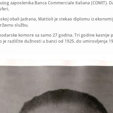
aknutog zaposlenika Banca Commerciale Italiana (COMIT). 
feri.
koj obali Jadrana, Mattioli je stekao diplomu iz ekonomije
 državnu službu.
spodarske komore sa samo 27 godina. Tri godine kasnije p
je različite dužnosti u banci od 1925. do umirovljenja 19