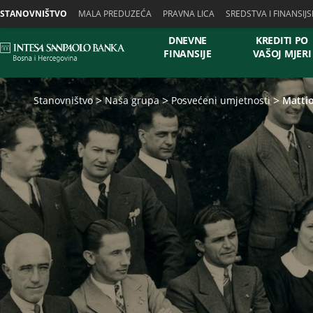
Skiplinks
STANOVNIŠTVO
MALA PREDUZEĆA
PRAVNA LICA
SREDSTVA I FINANSIJS
DNEVNE
KREDITI PO
FINANSIJE
VAŠOJ MJERI
Stanovništvo
Naša grupa
Posvećeni umjetnosti
Mattio