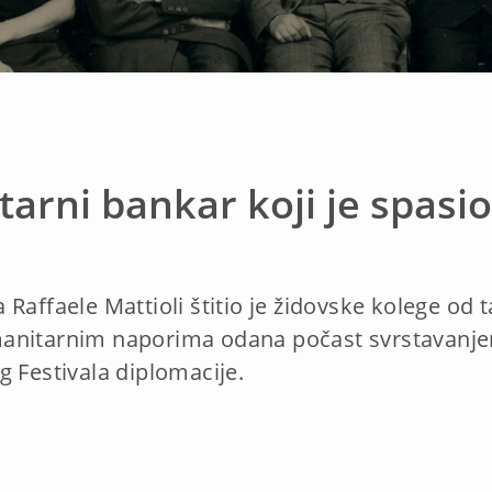
arni bankar koji je spasio
Raffaele Mattioli štitio je židovske kolege od t
anitarnim naporima odana počast svrstavanjem
g Festivala diplomacije.