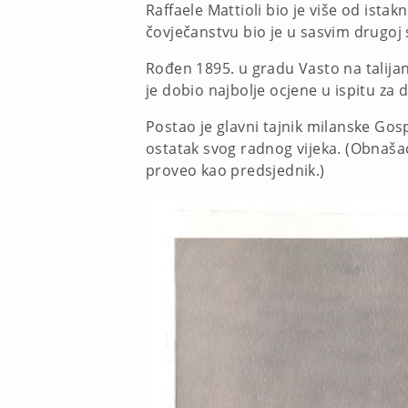
Raffaele Mattioli bio je više od ist
čovječanstvu bio je u sasvim drugoj s
Rođen 1895. u gradu Vasto na talijans
je dobio najbolje ocjene u ispitu za
Postao je glavni tajnik milanske Go
ostatak svog radnog vijeka. (Obnašao 
proveo kao predsjednik.)