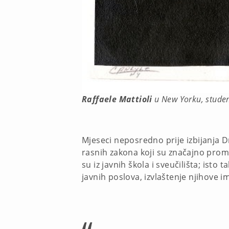
Raffaele Mattioli
u New Yorku, studen
Mjeseci neposredno prije izbijanja Dr
rasnih zakona koji su značajno promij
su iz javnih škola i sveučilišta; isto 
javnih poslova, izvlaštenje njihove 