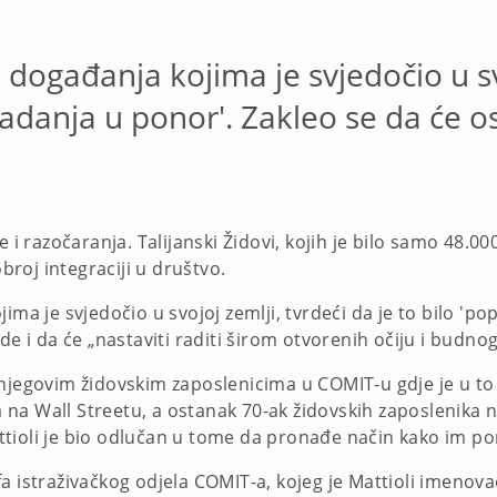
 događanja kojima je svjedočio u sv
padanja u ponor'. Zakleo se da će os
e i razočaranja. Talijanski Židovi, kojih je bilo samo 48.00
obroj integraciji u društvo.
jima je svjedočio u svojoj zemlji, tvrdeći da je to bilo '
de i da će „nastaviti raditi širom otvorenih očiju i budno
njegovim židovskim zaposlenicima u COMIT-u gdje je u to v
na Wall Streetu, a ostanak 70-ak židovskih zaposlenika 
tioli je bio odlučan u tome da pronađe način kako im p
a istraživačkog odjela COMIT-a, kojeg je Mattioli imenovao