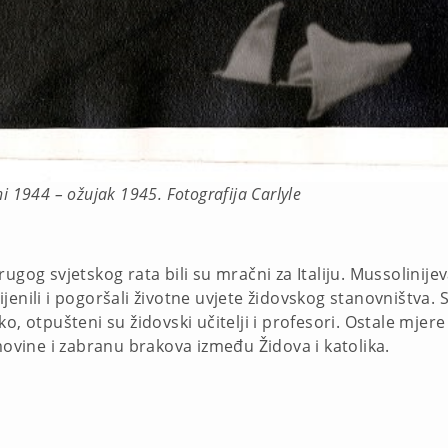
i 1944 – ožujak 1945. Fotografija Carlyle
ugog svjetskog rata bili su mračni za Italiju. Mussolinijev
enili i pogoršali životne uvjete židovskog stanovništva. S
tako, otpušteni su židovski učitelji i profesori. Ostale mjer
imovine i zabranu brakova između Židova i katolika.