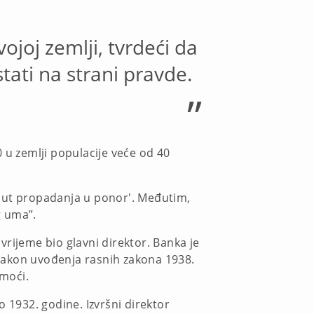
ojoj zemlji, tvrdeći da
tati na strani pravde.
”
0 u zemlji populacije veće od 40
poput propadanja u ponor'. Međutim,
g uma”.
rijeme bio glavni direktor. Banka je
nakon uvođenja rasnih zakona 1938.
omoći.
 1932. godine. Izvršni direktor