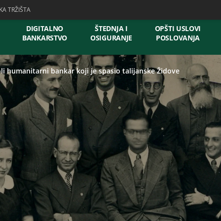
KA TRŽIŠTA
DIGITALNO
ŠTEDNJA I
OPŠTI USLOVI
BANKARSTVO
OSIGURANJE
POSLOVANJA
li humanitarni bankar koji je spasio talijanske Židove