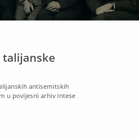
 talijanske
alijanskih antisemitskih
 u povijesni arhiv Intese