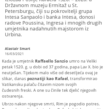
Državnom muzeju Ermitaž u St.
Petersburgu, čiji su pokrovitelji grupa
Intesa Sanpaolo i banka Intesa, donosi
radove Poussina, Ingresa i mnogih drugih
umjetnika nadahnutih majstorom iz
Urbina.
Alastair Smart
16/03/2021
Kada je umjetnik
Raffaello Sanzio
umro na Veliki
petak 1520. g. u dobi od 37 godina, papa Lav X. bio je
neutješan. Tijekom malo više od desetljeća ovaj je
slikar, danas
poznatiji kao Rafael
, transformirao
Vatikansku palaču čitavim nizom svojih
čudesnih freski. A one su činile tek djelić njegovih
ostvarenja.
Ubrzo nakon njegove smrti, Rim je pogodio potres.