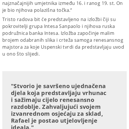
najznačajnijih umjetnika između 16. i ranog 19. st. On
je bio njihova polazišna točka.“
Tristo radova bit će predstavljeno na izložbi čiji su
pokrovitelji grupa Intesa Sanpaolo i njihova ruska
podružnica banka Intesa. Izložba započinje malim
brojem odabranih slika i crteža samoga renesansnog
majstora za koje Uspenski tvrdi da predstavljaju uvod
u ono što slijedi.
"Stvorio je savršeno ujednačena
djela koja predstavljaju vrhunac
i sažimaju cijelo renesansno
razdoblje. Zahvaljujući svojem
izvanrednom osjećaju za sklad,
Rafael je postao utjelovljenje
ideala."