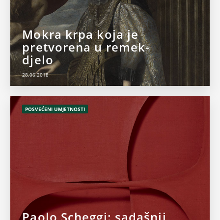
Mokra krpa koja je
pretvorena u remek-
djelo
28.06.2018
POSVEĆENI UMJETNOSTI
Paolo Scheggi: sadašnji