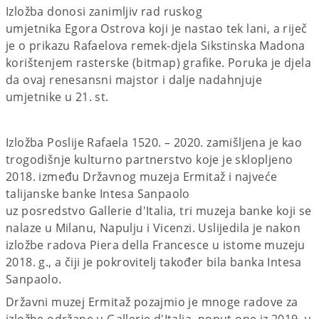
Izložba donosi zanimljiv rad ruskog
umjetnika Egora Ostrova koji je nastao tek lani, a riječ
je o prikazu Rafaelova remek-djela Sikstinska Madona
korištenjem rasterske (bitmap) grafike. Poruka je djela
da ovaj renesansni majstor i dalje nadahnjuje
umjetnike u 21. st.
Izložba Poslije Rafaela 1520. – 2020. zamišljena je kao
trogodišnje kulturno partnerstvo koje je sklopljeno
2018. između Državnog muzeja Ermitaž i najveće
talijanske banke Intesa Sanpaolo
uz posredstvo Gallerie d'Italia, tri muzeja banke koji se
nalaze u Milanu, Napulju i Vicenzi. Uslijedila je nakon
izložbe radova Piera della Francesce u istome muzeju
2018. g., a čiji je pokrovitelj također bila banka Intesa
Sanpaolo.
Državni muzej Ermitaž pozajmio je mnoge radove za
izložbe održane u Gallerie d'Italia, poput one iz 2019. u