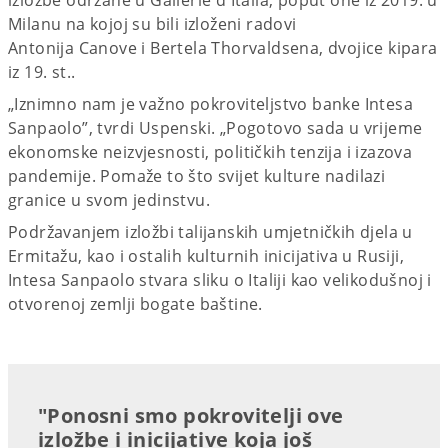
Milanu na kojoj su bili izloženi radovi
Antonija Canove i Bertela Thorvaldsena, dvojice kipara
iz 19. st..
„Iznimno nam je važno pokroviteljstvo banke Intesa
Sanpaolo”, tvrdi Uspenski. „Pogotovo sada u vrijeme
ekonomske neizvjesnosti, političkih tenzija i izazova
pandemije. Pomaže to što svijet kulture nadilazi
granice u svom jedinstvu.
Podržavanjem izložbi talijanskih umjetničkih djela u
Ermitažu, kao i ostalih kulturnih inicijativa u Rusiji,
Intesa Sanpaolo stvara sliku o Italiji kao velikodušnoj i
otvorenoj zemlji bogate baštine.
"Ponosni smo pokrovitelji ove
izložbe i inicijative koja još