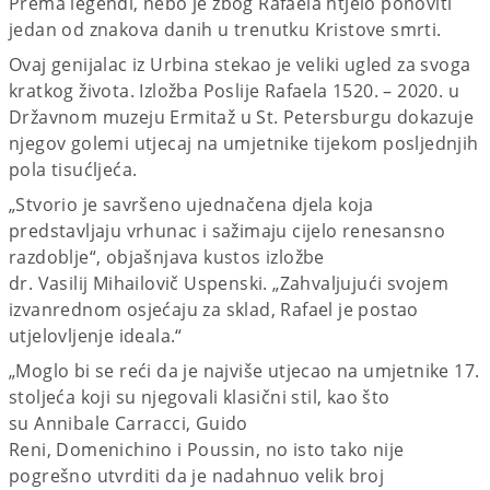
Prema legendi, nebo je zbog Rafaela htjelo ponoviti
jedan od znakova danih u trenutku Kristove smrti.
Ovaj genijalac iz Urbina stekao je veliki ugled za svoga
kratkog života. Izložba Poslije Rafaela 1520. – 2020. u
Državnom muzeju Ermitaž u St. Petersburgu dokazuje
njegov golemi utjecaj na umjetnike tijekom posljednjih
pola tisućljeća.
„Stvorio je savršeno ujednačena djela koja
predstavljaju vrhunac i sažimaju cijelo renesansno
razdoblje“, objašnjava kustos izložbe
dr. Vasilij Mihailovič Uspenski. „Zahvaljujući svojem
izvanrednom osjećaju za sklad, Rafael je postao
utjelovljenje ideala.“
„Moglo bi se reći da je najviše utjecao na umjetnike 17.
stoljeća koji su njegovali klasični stil, kao što
su Annibale Carracci, Guido
Reni, Domenichino i Poussin, no isto tako nije
pogrešno utvrditi da je nadahnuo velik broj