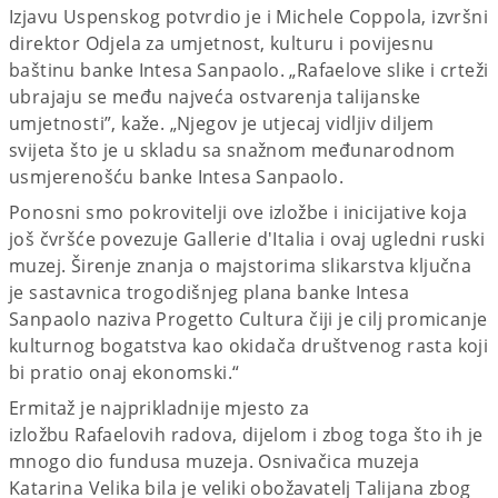
Izjavu Uspenskog potvrdio je i Michele Coppola, izvršni
direktor Odjela za umjetnost, kulturu i povijesnu
baštinu banke Intesa Sanpaolo. „Rafaelove slike i crteži
ubrajaju se među najveća ostvarenja talijanske
umjetnosti”, kaže. „Njegov je utjecaj vidljiv diljem
svijeta što je u skladu sa snažnom međunarodnom
usmjerenošću banke Intesa Sanpaolo.
Ponosni smo pokrovitelji ove izložbe i inicijative koja
još čvršće povezuje Gallerie d'Italia i ovaj ugledni ruski
muzej. Širenje znanja o majstorima slikarstva ključna
je sastavnica trogodišnjeg plana banke Intesa
Sanpaolo naziva Progetto Cultura čiji je cilj promicanje
kulturnog bogatstva kao okidača društvenog rasta koji
bi pratio onaj ekonomski.“
Ermitaž je najprikladnije mjesto za
izložbu Rafaelovih radova, dijelom i zbog toga što ih je
mnogo dio fundusa muzeja. Osnivačica muzeja
Katarina Velika bila je veliki obožavatelj Talijana zbog