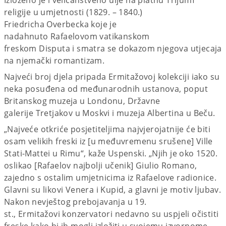
religije u umjetnosti (1829. – 1840.)
Friedricha Overbecka koje je
nadahnuto Rafaelovom vatikanskom
freskom Disputa i smatra se dokazom njegova utjecaja
na njemački romantizam.
Najveći broj djela pripada Ermitažovoj kolekciji iako su
neka posuđena od međunarodnih ustanova, poput
Britanskog muzeja u Londonu, Državne
galerije Tretjakov u Moskvi i muzeja Albertina u Beču.
„Najveće otkriće posjetiteljima najvjerojatnije će biti
osam velikih freski iz [u međuvremenu srušene] Ville
Stati-Mattei u Rimu“, kaže Uspenski. „Njih je oko 1520.
oslikao [Rafaelov najbolji učenik] Giulio Romano,
zajedno s ostalim umjetnicima iz Rafaelove radionice.
Glavni su likovi Venera i Kupid, a glavni je motiv ljubav.
Nakon nevještog prebojavanja u 19.
st., Ermitažovi konzervatori nedavno su uspjeli očistiti
freske kako bi ih mogli izložiti u svojemu izvornome