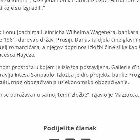
olekcionara”, kaže jedan od kuratora izložbe, Fernando Ma
 koje su izgradili.”
 i onu Joachima Heinricha Wilhelma Wagenera, bankara iz 
1861. darovao državi Prusiji. Danas ta djela čine glavni d
elj romantičara, a njegov doprinos izložbi čine slike kao š
ncesca Hayeza.
st prostora u kojem je izložba postavljena. Gallerie d’Ita
ravlja Intesa Sanpaolo. Izložba je dio projekta banke Prog
kulturnog obogaćivanja uz ekonomsko obogaćivanje.
i se odražava i u samoj temi izložbe”, izjavio je Mazzocca
Podijelite članak