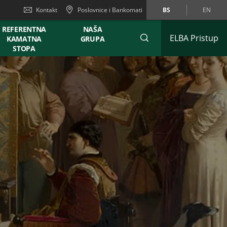
Kontakt
Poslovnice i Bankomati
BS
EN
REFERENTNA
NAŠA
ELBA Pristup
KAMATNA
GRUPA
STOPA