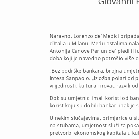
Giovanni B
Naravno, Lorenzo de’ Medici pripadao 
d’Italia u Milanu. Među ostalima nal
Antonija Canove Per un de' piedi il fu
doba koji je navodno potrošio više o
„Bez podrške bankara, brojna umjetni
Intesa Sanpaolo. „Izložba polazi od
vrijednosti, kultura i novac razvil
Dok su umjetnici imali koristi od ban
korist koju su dobili bankari ipak je s
U nekim slučajevima, primjerice u sl
na stubama, umjetnost služi za pokaz
pretvorbi ekonomskog kapitala u kult