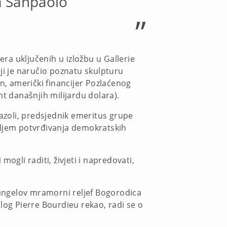
sa Sanpaolo
”
era uključenih u izložbu u Gallerie
ji je naručio poznatu skulpturu
gan, američki financijer Pozlaćenog
nt današnjih milijardu dolara).
Bazoli, predsjednik emeritus grupe
bljem potvrđivanja demokratskih
ogli raditi, živjeti i napredovati,
elangelov mramorni reljef Bogorodica
log Pierre Bourdieu rekao, radi se o