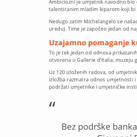
Ambiciozni je umjetnik navodno bio o
talentiranim mladim kiparom koji bi 
Nedugo zatim Michelangelo se našao
uredu). Time je započeo jedan od na
Uzajamno pomaganje ku
To je tek jedan od odnosa prikazanih
otvorena u Gallerie d’Italia, muzeju
Uz 120 izloženih radova, od umjetnik
izložba razmatra odnos umjetnosti i f
podržati umjetnike i umjetničke insti
“
Bez podrške bankara