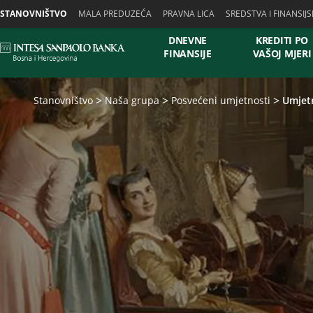
Skiplinks
STANOVNIŠTVO
MALA PREDUZEĆA
PRAVNA LICA
SREDSTVA I FINANSIJS
DNEVNE
KREDITI PO
FINANSIJE
VAŠOJ MJERI
Stanovništvo
Naša grupa
Posvećeni umjetnosti
Umjetn