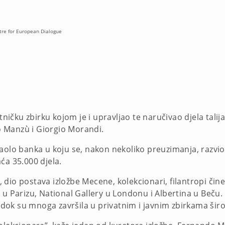
ntre for European Dialogue
čku zbirku kojom je i upravljao te naručivao djela talija
 Manzù i Giorgio Morandi.
aolo banka u koju se, nakon nekoliko preuzimanja, razvio 
ća 35.000 djela.
dio postava izložbe Mecene, kolekcionari, filantropi čine
 u Parizu, National Gallery u Londonu i Albertina u Beču.
, dok su mnoga završila u privatnim i javnim zbirkama širo