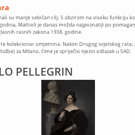
ara
 imali su manje sebičan cilj. S obzirom na visoku funkciju
godina, Mattioli je danas možda najpoznatiji po pomaga
lasnih rasnih zakona 1938. godine.
 te kolekcionar umjetnina. Nakon Drugog svjetskog rata,
zložbe) za Milano, čime je spriječio njezin odlazak u SAD.
LO PELLEGRIN