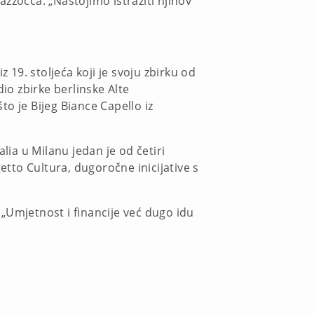
zzocca. „Nastojimo istražiti njihov
19. stoljeća koji je svoju zbirku od
io zbirke berlinske Alte
to je Bijeg Biance Capello iz
lia u Milanu jedan je od četiri
etto Cultura, dugoročne inicijative s
. „Umjetnost i financije već dugo idu