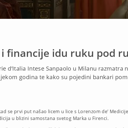
i financije idu ruku pod r
ie d’Italia Intese Sanpaolo u Milanu razmatra na
jekom godina te kako su pojedini bankari pomaga
ad se prvi put našao licem u lice s Lorenzom de’ Medicije
icija u blizini samostana svetog Marka u Firenci.