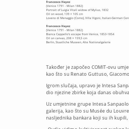
Francesco Hayez
(Venice 1791 - Milan 1882)
Portrait of Luigia Vitali widow of Mylius, 1832
Oil on wood, 139 × 105 cm
Loveno di Menaggio (Como), Villa Vigoni, Italian-German Ce
Francesco Hayez
(Venice 1791 - Milan 1882)
Bianca Cappello's escape from Venice, 1853-1854
Oil on canvas, 208 × 159,5 cm
Berlin, Staatliche Museen, Alte Nationalgalerie
Također je započeo COMIT-ovu umjetni
kao što su Renato Guttuso, Giacomo
Igrom slučaja, upravo je Intesa Sanp
dio njezine zbirke koja danas obuhva
Uz umjetnine grupe Intesa Sanpaolo, 
galerija, kao što su Musée du Louvre
nasljednika bankara koji su ih kupili