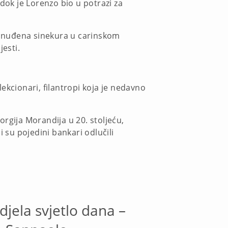
dok je Lorenzo bio u potrazi za
ponuđena sinekura u carinskom
esti.
ekcionari, filantropi koja je nedavno
rgija Morandija u 20. stoljeću,
 su pojedini bankari odlučili
djela svjetlo dana –