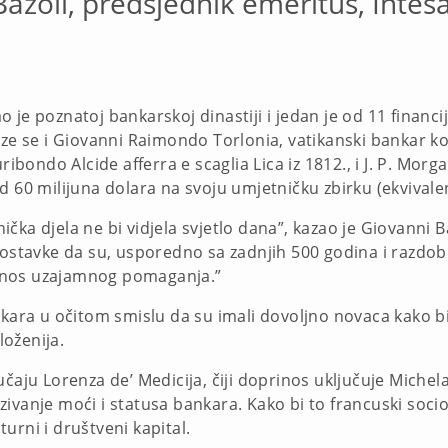
azoli, predsjednik emeritus, Inte
je poznatoj bankarskoj dinastiji i jedan je od 11 financij
aze se i Giovanni Raimondo Torlonia, vatikanski bankar ko
ribondo Alcide afferra e scaglia Lica iz 1812., i J. P. Mor
d 60 milijuna dolara na svoju umjetničku zbirku (ekvivale
čka djela ne bi vidjela svjetlo dana”, kazao je Giovanni 
 postavke da su, usporedno sa zadnjih 500 godina i razdo
i odnos uzajamnog pomaganja.”
kara u očitom smislu da su imali dovoljno novaca kako bi m
loženija.
učaju Lorenza de’ Medicija, čiji doprinos uključuje Mich
ivanje moći i statusa bankara. Kako bi to francuski socio
urni i društveni kapital.