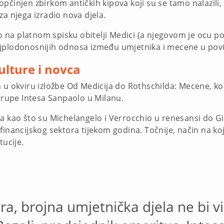
pčinjen zbirkom antičkih kipova koji su se tamo nalazili, 
za njega izradio nova djela.
 na platnom spisku obitelji Medici (a njegovom je ocu 
jplodonosnijih odnosa između umjetnika i mecene u povij
lture i novca
 u okviru izložbe Od Medicija do Rothschilda: Mecene, kol
 grupe Intesa Sanpaolo u Milanu.
a kao što su Michelangelo i Verrocchio u renesansi do Gio
inancijskog sektora tijekom godina. Točnije, način na koji
tucije.
, brojna umjetnička djela ne bi vi