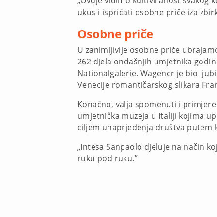
„Ovdje vidimo kultiviranost svakog k
ukus i ispričati osobne priče iza zbirki
Osobne priče
U zanimljivije osobne priče ubrajamo
262 djela ondašnjih umjetnika godine 
Nationalgalerie. Wagener je bio ljubit
Venecije romantičarskog slikara Fra
Konačno, valja spomenuti i primjereno
umjetnička muzeja u Italiji kojima up
ciljem unaprjeđenja društva putem 
„Intesa Sanpaolo djeluje na način koj
ruku pod ruku.”