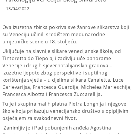
13/04/2022
Ova izuzetna zbirka pokriva sve žanrove slikarstva koji
su Veneciju učinili središtem međunarodne
umjetničke scene u 18. stoljeću.
Uključuje najslavnije slikare venecijanske škole, od
Tintoretta do Tiepola, i zadivljujuće panorame
Venecije i drugih sjevernotalijanskih gradova –
izuzetne ljepote zbog perspektive i suptilnog
korištenja svjetla – u djelima slikara Canaletta, Luce
Carlevarijsa, Francesca Guardija, Michelea Marieschija,
Francesca Albotta i Francesca Zuccarellija.
Tu je i skupina malih platna Pietra Longhija i njegove
škole koja prikazuju venecijansko društvo s opipljivim
osjećajem za svakodnevni život.
Zanimljiv je i Pad pobunjenih anđela Agostina