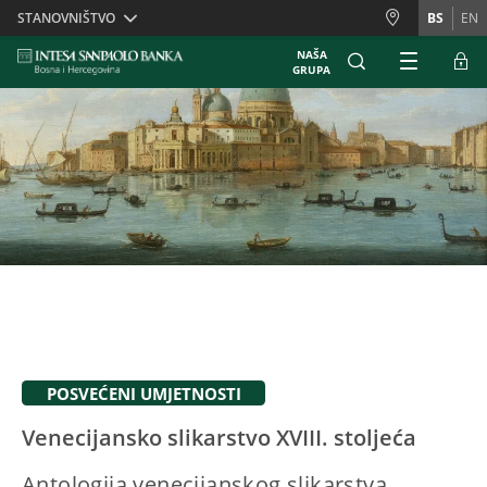
Skiplinks
STANOVNIŠTVO
BS
EN
NAŠA
GRUPA
POSVEĆENI UMJETNOSTI
Venecijansko slikarstvo XVIII. stoljeća
Antologija venecijanskog slikarstva