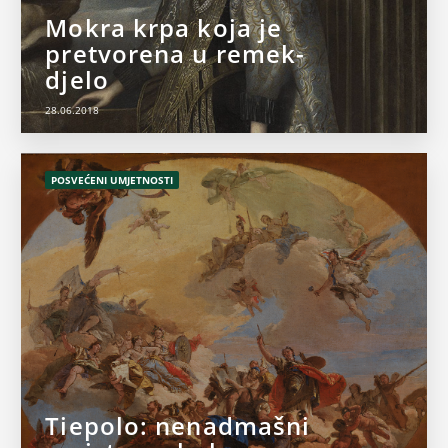
Mokra krpa koja je
pretvorena u remek-
djelo
28.06.2018
POSVEĆENI UMJETNOSTI
Tiepolo: nenadmašni