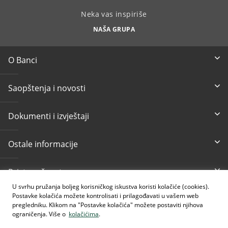
Neka vas inspiriše
NAŠA GRUPA
O Banci
Saopštenja i novosti
Dokumenti i izvještaji
Ostale informacije
Pristupačnost
U svrhu pružanja boljeg korisničkog iskustva koristi kolačiće (cookies).
Postavke kolačića možete kontrolisati i prilagođavati u vašem web
Besplatni info telefon
E-mail
pregledniku. Klikom na "Postavke kolačića" možete postaviti njihova
080 020 307
info@intesasanpaolobanka.b
a
ograničenja. Više o
kolačićima
.