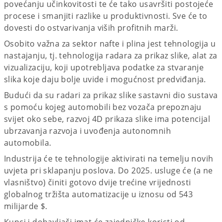
povećanju učinkovitosti te će tako usavršiti postojeće
procese i smanjiti razlike u produktivnosti. Sve će to
dovesti do ostvarivanja viših profitnih marži.
Osobito važna za sektor nafte i plina jest tehnologija u
nastajanju, tj. tehnologija radara za prikaz slike, alat za
vizualizaciju, koji upotrebljava podatke za stvaranje
slika koje daju bolje uvide i mogućnost predviđanja.
Budući da su radari za prikaz slike sastavni dio sustava
s pomoću kojeg automobili bez vozača prepoznaju
svijet oko sebe, razvoj 4D prikaza slike ima potencijal
ubrzavanja razvoja i uvođenja autonomnih
automobila.
Industrija će te tehnologije aktivirati na temelju novih
uvjeta pri sklapanju poslova. Do 2025. usluge će (a ne
vlasništvo) činiti gotovo dvije trećine vrijednosti
globalnog tržišta automatizacije u iznosu od 543
milijarde $.
Kupci i dobavljači imat će zajedničke koristi od