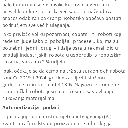
pak, budući da su se navike kupovanja većinom
preselile online, robotika već sada pomaže ubrzati
proces odabira i pakiranja. Robotika obećava postati
područjem sve većih ulaganja.
Iako privlače veliku pozornost, cobots – tj. roboti koji
rade uz ljude kako bi poboljšali procese u kojima su
potrebni i jedni i drugi – i dalje ostaju tek mali dio u
prodaji industrijskih robota u usporedbi s robotskim
rukama, sa samo 2 % udjela.
Ipak, očekuje se da ćemo na tržištu suradničkih robota
između 2019. i 2024. godine zabilježiti složenu
godišnju stopu rasta od 32,8 %. Najvažnije primjene
suradničkih robota jesu u procesima sastavljanja i
rukovanja materijalima.
Automatizacija i podaci
U još daljoj budućnosti umjetna inteligencija (AI) i
kvantno računalstvo u proizvodnji te tehnologija