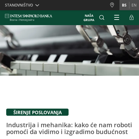
Skiplinks
STANOVNIŠTVO
BS
EN
NAŠA
GRUPA
ŠIRENJE POSLOVANJA
Industrija i mehanika: kako će nam roboti
pomoći da vidimo i izgradimo budućnost