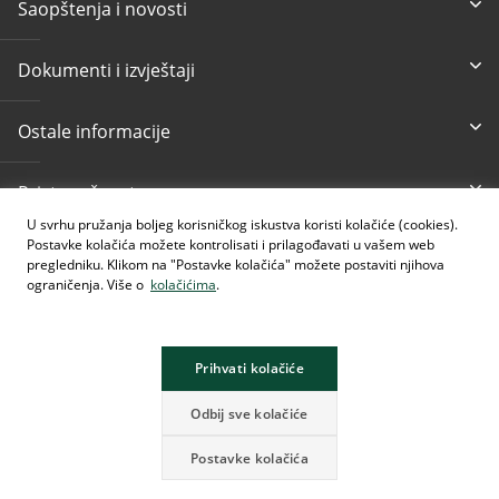
Saopštenja i novosti
Dokumenti i izvještaji
Ostale informacije
Pristupačnost
U svrhu pružanja boljeg korisničkog iskustva koristi kolačiće (cookies).
Postavke kolačića možete kontrolisati i prilagođavati u vašem web
Besplatni info telefon
E-mail
pregledniku. Klikom na "Postavke kolačića" možete postaviti njihova
080 020 307
info@intesasanpaolobanka.b
a
ograničenja. Više o
kolačićima
.
Kartično i elektronsko
+387 33 497 657
Prihvati kolačiće
Odbij sve kolačiće
Postavke kolačića