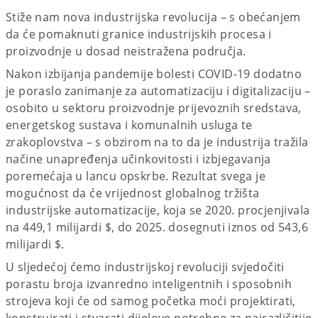
Stiže nam nova industrijska revolucija – s obećanjem
da će pomaknuti granice industrijskih procesa i
proizvodnje u dosad neistražena područja.
Nakon izbijanja pandemije bolesti COVID-19 dodatno
je poraslo zanimanje za automatizaciju i digitalizaciju –
osobito u sektoru proizvodnje prijevoznih sredstava,
energetskog sustava i komunalnih usluga te
zrakoplovstva – s obzirom na to da je industrija tražila
načine unapređenja učinkovitosti i izbjegavanja
poremećaja u lancu opskrbe. Rezultat svega je
mogućnost da će vrijednost globalnog tržišta
industrijske automatizacije, koja se 2020. procjenjivala
na 449,1 milijardi $, do 2025. dosegnuti iznos od 543,6
milijardi $.
U sljedećoj ćemo industrijskoj revoluciji svjedočiti
porastu broja izvanredno inteligentnih i sposobnih
strojeva koji će od samog početka moći projektirati,
konstruirati i stvarati dijelove potrebne za najrazličitije