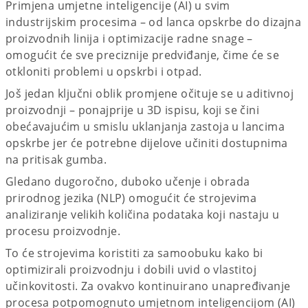
Primjena umjetne inteligencije (AI) u svim
industrijskim procesima – od lanca opskrbe do dizajna
proizvodnih linija i optimizacije radne snage –
omogućit će sve preciznije predviđanje, čime će se
otkloniti problemi u opskrbi i otpad.
Još jedan ključni oblik promjene očituje se u aditivnoj
proizvodnji – ponajprije u 3D ispisu, koji se čini
obećavajućim u smislu uklanjanja zastoja u lancima
opskrbe jer će potrebne dijelove učiniti dostupnima
na pritisak gumba.
Gledano dugoročno, duboko učenje i obrada
prirodnog jezika (NLP) omogućit će strojevima
analiziranje velikih količina podataka koji nastaju u
procesu proizvodnje.
To će strojevima koristiti za samoobuku kako bi
optimizirali proizvodnju i dobili uvid o vlastitoj
učinkovitosti. Za ovakvo kontinuirano unapređivanje
procesa potpomognuto umjetnom inteligencijom (AI)