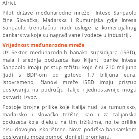
Africi.
Pilot države međunarodne mreže Intese Sanpaolo
čine Slovačka, Mađarska i Rumunjska gdje Intesa
Sanpaolo trenutačno nudi usluge iz komercijalnog
bankarstva koje su nagrađivane i vodeće u industriji.
Vrijednost međunarodne mreže
Uz Sektor međunarodnih banaka supsidijara (ISBD),
mala i srednja poduzeća kao klijenti banke Intesa
Sanpaolo imaju pristup tržištu koje čini 210 milijuna
ljudi s BDP-om od gotovo 1,7 bilijuna eura.
Istovremeno, članovi mreže ISBD imaju pristup
poslovanju na području Italije i jednostavnije mogu
ostvariti izvoz.
Postoje brojne prilike koje Italija nudi za rumunjsko,
mađarsko i slovačko tržište, kao i za talijanska
poduzeća koja djeluju na tim tržištima, no te prilike
nisu dovoljno iskorištene. Nova podrška bankarskom
poslovanju može pomoći donijeti promjenu.