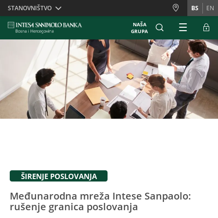
Skiplinks
STANOVNIŠTVO
BS
EN
NAŠA
GRUPA
ŠIRENJE POSLOVANJA
Međunarodna mreža Intese Sanpaolo:
rušenje granica poslovanja