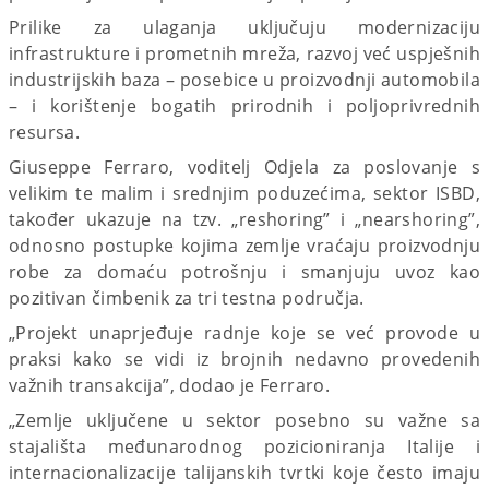
Prilike za ulaganja uključuju modernizaciju
infrastrukture i prometnih mreža, razvoj već uspješnih
industrijskih baza – posebice u proizvodnji automobila
– i korištenje bogatih prirodnih i poljoprivrednih
resursa.
Giuseppe Ferraro, voditelj Odjela za poslovanje s
velikim te malim i srednjim poduzećima, sektor ISBD,
također ukazuje na tzv. „reshoring” i „nearshoring”,
odnosno postupke kojima zemlje vraćaju proizvodnju
robe za domaću potrošnju i smanjuju uvoz kao
pozitivan čimbenik za tri testna područja.
„Projekt unaprjeđuje radnje koje se već provode u
praksi kako se vidi iz brojnih nedavno provedenih
važnih transakcija”, dodao je Ferraro.
„Zemlje uključene u sektor posebno su važne sa
stajališta međunarodnog pozicioniranja Italije i
internacionalizacije talijanskih tvrtki koje često imaju