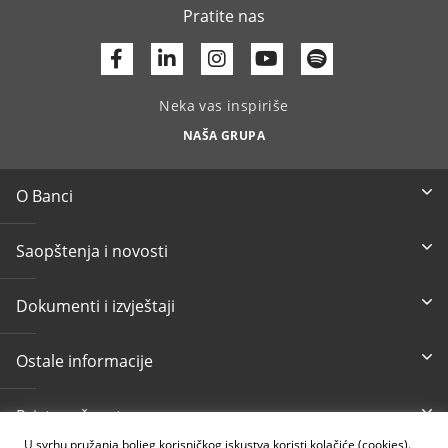
Pratite nas
Facebook
Linkedin
Youtube
Neka vas inspiriše
NAŠA GRUPA
O Banci
Saopštenja i novosti
Dokumenti i izvještaji
Ostale informacije
Pristupačnost
U svrhu pružanja boljeg korisničkog iskustva koristi kolačiće (cookies).