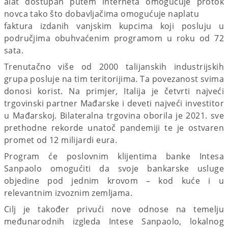
alat dostupan putem interneta omogućuje protok
novca tako što dobavljačima omogućuje naplatu
faktura izdanih vanjskim kupcima koji posluju u
područjima obuhvaćenim programom u roku od 72
sata.
Trenutačno više od 2000 talijanskih industrijskih
grupa posluje na tim teritorijima. Ta povezanost svima
donosi korist. Na primjer, Italija je četvrti najveći
trgovinski partner Mađarske i deveti najveći investitor
u Mađarskoj. Bilateralna trgovina oborila je 2021. sve
prethodne rekorde unatoč pandemiji te je ostvaren
promet od 12 milijardi eura.
Program će poslovnim klijentima banke Intesa
Sanpaolo omogućiti da svoje bankarske usluge
objedine pod jednim krovom – kod kuće i u
relevantnim izvoznim zemljama.
Cilj je također privući nove odnose na temelju
međunarodnih izgleda Intese Sanpaolo, lokalnog