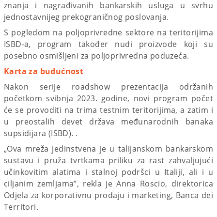
znanja i nagrađivanih bankarskih usluga u svrhu
jednostavnijeg prekograničnog poslovanja.
S pogledom na poljoprivredne sektore na teritorijima
ISBD-a, program također nudi proizvode koji su
posebno osmišljeni za poljoprivredna poduzeća.
Karta za budućnost
Nakon serije roadshow prezentacija održanih
početkom svibnja 2023. godine, novi program počet
će se provoditi na trima testnim teritorijima, a zatim i
u preostalih devet država međunarodnih banaka
supsidijara (ISBD). .
„Ova mreža jedinstvena je u talijanskom bankarskom
sustavu i pruža tvrtkama priliku za rast zahvaljujući
učinkovitim alatima i stalnoj podršci u Italiji, ali i u
ciljanim zemljama”, rekla je Anna Roscio, direktorica
Odjela za korporativnu prodaju i marketing, Banca dei
Territori.