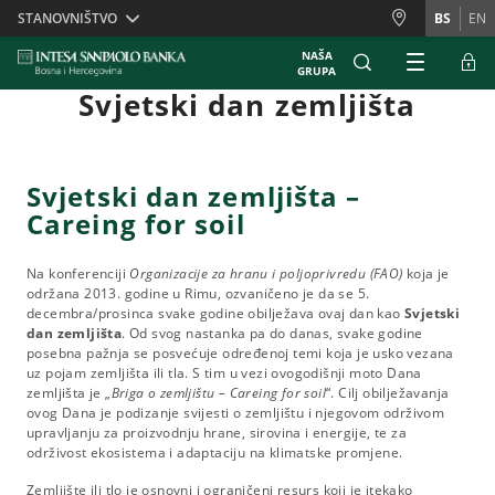
Skiplinks
STANOVNIŠTVO
BS
EN
NAŠA
GRUPA
Svjetski dan zemljišta
Svjetski dan zemljišta –
Careing for soil
Na konferenciji
Organizacije za hranu i poljoprivredu (FAO)
koja je
održana 2013. godine u Rimu, ozvaničeno je da se 5.
decembra/prosinca svake godine obilježava ovaj dan kao
Svjetski
dan zemljišta
. Od svog nastanka pa do danas, svake godine
posebna pažnja se posvećuje određenoj temi koja je usko vezana
uz pojam zemljišta ili tla. S tim u vezi ovogodišnji moto Dana
zemljišta je „
Briga o zemljištu – Careing for soil
“. Cilj obilježavanja
ovog Dana je podizanje svijesti o zemljištu i njegovom održivom
upravljanju za proizvodnju hrane, sirovina i energije, te za
održivost ekosistema i adaptaciju na klimatske promjene.
Zemljište ili tlo je osnovni i ograničeni resurs koji je itekako