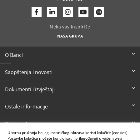
Facebook
Linkedin
Youtube
Neka vas inspiriše
NAŠA GRUPA
O Banci
Saopštenja i novosti
Dokumenti i izvještaji
Ostale informacije
Pristupačnost
U svrhu pružanja boljeg korisničkog iskustva koristi kolačiće (cookies).
Postavke kolačića možete kontrolisati i prilagođavati u vašem web
Besplatni info telefon
E-mail