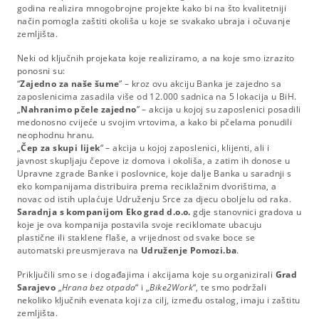
godina realizira mnogobrojne projekte kako bi na što kvalitetniji
način pomogla zaštiti okoliša u koje se svakako ubraja i očuvanje
zemljišta.
Neki od ključnih projekata koje realiziramo, a na koje smo izrazito
ponosni su:
“
Zajedno za naše šume
” – kroz ovu akciju Banka je zajedno sa
zaposlenicima zasadila više od 12.000 sadnica na 5 lokacija u BiH.
„
Nahranimo pčele zajedno
” – akcija u kojoj su zaposlenici posadili
medonosno cvijeće u svojim vrtovima, a kako bi pčelama ponudili
neophodnu hranu.
„
Čep za skupi lijek
“ – akcija u kojoj zaposlenici, klijenti, ali i
javnost skupljaju čepove iz domova i okoliša, a zatim ih donose u
Upravne zgrade Banke i poslovnice, koje dalje Banka u saradnji s
eko kompanijama distribuira prema reciklažnim dvorištima, a
novac od istih uplaćuje Udruženju Srce za djecu oboljelu od raka.
Saradnja s kompanijom Eko grad d.o.o.
gdje stanovnici gradova u
koje je ova kompanija postavila svoje reciklomate ubacuju
plastične ili staklene flaše, a vrijednost od svake boce se
automatski preusmjerava na
Udruženje Pomozi.ba
.
Priključili smo se i događajima i akcijama koje su organizirali
Grad
Sarajevo
„
Hrana bez otpada
“ i „
Bike2Work
“, te smo podržali
nekoliko ključnih evenata koji za cilj, između ostalog, imaju i zaštitu
zemljišta.