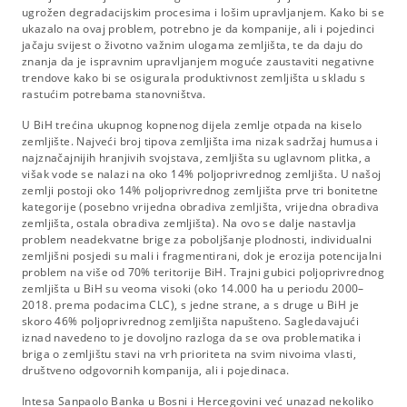
ugrožen degradacijskim procesima i lošim upravljanjem. Kako bi se
ukazalo na ovaj problem, potrebno je da kompanije, ali i pojedinci
jačaju svijest o životno važnim ulogama zemljišta, te da daju do
znanja da je ispravnim upravljanjem moguće zaustaviti negativne
trendove kako bi se osigurala produktivnost zemljišta u skladu s
rastućim potrebama stanovništva.
U BiH trećina ukupnog kopnenog dijela zemlje otpada na kiselo
zemljište. Najveći broj tipova zemljišta ima nizak sadržaj humusa i
najznačajnijih hranjivih svojstava, zemljišta su uglavnom plitka, a
višak vode se nalazi na oko 14% poljoprivrednog zemljišta. U našoj
zemlji postoji oko 14% poljoprivrednog zemljišta prve tri bonitetne
kategorije (posebno vrijedna obradiva zemljišta, vrijedna obradiva
zemljišta, ostala obradiva zemljišta). Na ovo se dalje nastavlja
problem neadekvatne brige za poboljšanje plodnosti, individualni
zemljišni posjedi su mali i fragmentirani, dok je erozija potencijalni
problem na više od 70% teritorije BiH. Trajni gubici poljoprivrednog
zemljišta u BiH su veoma visoki (oko 14.000 ha u periodu 2000–
2018. prema podacima CLC), s jedne strane, a s druge u BiH je
skoro 46% poljoprivrednog zemljišta napušteno. Sagledavajući
iznad navedeno to je dovoljno razloga da se ova problematika i
briga o zemljištu stavi na vrh prioriteta na svim nivoima vlasti,
društveno odgovornih kompanija, ali i pojedinaca.
Intesa Sanpaolo Banka u Bosni i Hercegovini već unazad nekoliko