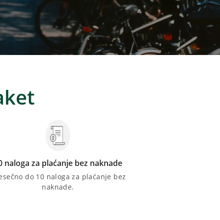
aket
0 naloga za plaćanje bez naknade
esečno do 10 naloga za plaćanje bez
naknade.