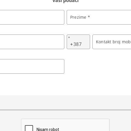
Vaši podaci
Prezime *
*
Kontakt broj mobi
+