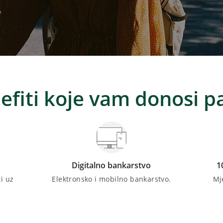
efiti koje vam donosi p
Digitalno bankarstvo
1
i uz
Elektronsko i mobilno bankarstvo.
Mj