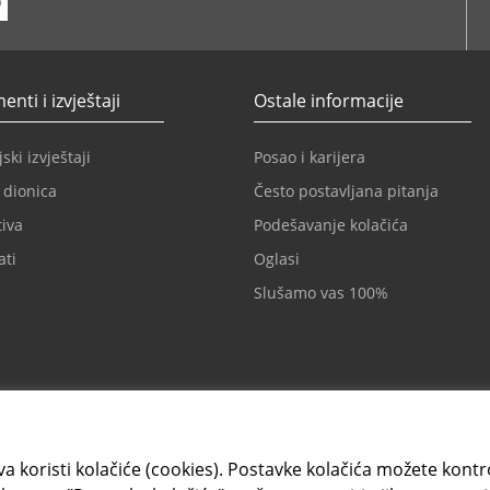
ube
nti i izvještaji
Ostale informacije
ski izvještaji
Posao i karijera
 dionica
Često postavljana pitanja
iva
Podešavanje kolačića
ati
Oglasi
Slušamo vas 100%
a koristi kolačiće (cookies). Postavke kolačića možete kontrol