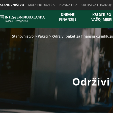
Skiplinks
STANOVNIŠTVO
MALA PREDUZEĆA
PRAVNA LICA
SREDSTVA I FINANSIJS
DNEVNE
KREDITI PO
FINANSIJE
VAŠOJ MJERI
Stanovništvo
Paketi
Održivi paket za finansijsku inkluzi
Održivi