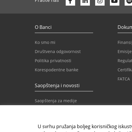
Facebook
Linkedin
Yout
Pratite nas
O Banci
Dokume
Ko smo mi
Finansij
Društvena odgovornost
Emisije
Politika privatnosti
Regulat
Korespodentne banke
Certifik
FATCA
Saopštenja i novosti
Saopštenja za medije
Novosti
Novosti Intesa Sanpaolo
U svrhu pružanja boljeg korisničkog iskustv