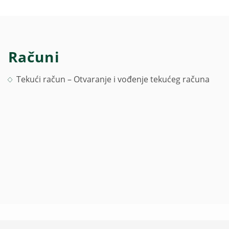
Računi
Tekući račun – Otvaranje i vođenje tekućeg računa