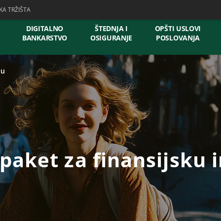
KA TRŽIŠTA
DIGITALNO
ŠTEDNJA I
OPŠTI USLOVI
BANKARSTVO
OSIGURANJE
POSLOVANJA
ju
 paket za finansijsku i