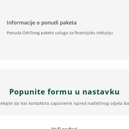
Informacije o ponudi paketa
Ponuda Održivog paketa usluga za finansijsku inkluziju
Popunite formu u nastavku
čekajte da Vas kontaktira zaposlenik ispred nadležnog odjela B