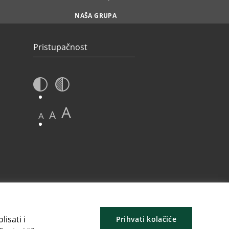
NAŠA GRUPA
Pristupačnost
A
A
A
isati i
Prihvati kolačiće