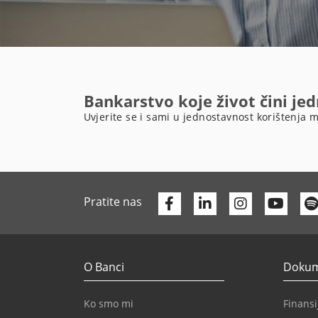
Bankarstvo koje život čini je
Uvjerite se i sami u jednostavnost korištenja m
Facebook
Linkedin
Yout
Pratite nas
O Banci
Dokume
Ko smo mi
Finansij