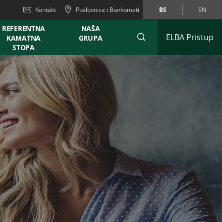
Kontakt
Poslovnice i Bankomati
BS
EN
REFERENTNA
NAŠA
ELBA Pristup
KAMATNA
GRUPA
STOPA