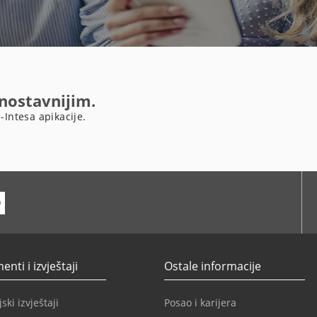
dnostavnijim.
-Intesa apikacije.
ube
nti i izvještaji
Ostale informacije
ski izvještaji
Posao i karijera