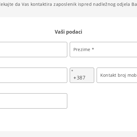
čekajte da Vas kontaktira zaposlenik ispred nadležnog odjela B
Vaši podaci
Prezime *
*
Kontakt broj mobi
+