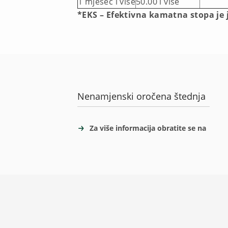
1 mjesec i više
50.00 i više
*EKS – Efektivna kamatna stopa je
Nenamjenski oročena štednja
Za više informacija obratite se na