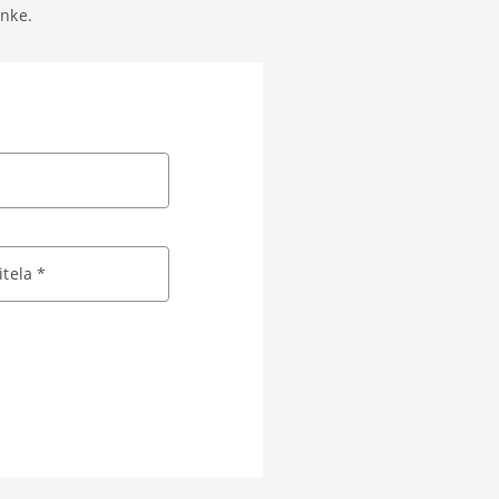
anke.
tela *