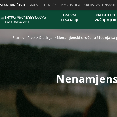
Skiplinks
STANOVNIŠTVO
MALA PREDUZEĆA
PRAVNA LICA
SREDSTVA I FINANSIJS
DNEVNE
KREDITI PO
FINANSIJE
VAŠOJ MJERI
Stanovništvo
Štednja
Nenamjenski oročena štednja s
Nenamjensk