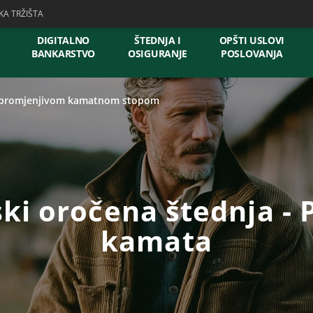
KA TRŽIŠTA
DIGITALNO
ŠTEDNJA I
OPŠTI USLOVI
BANKARSTVO
OSIGURANJE
POSLOVANJA
a promjenjivom kamatnom stopom
i oročena štednja - 
kamata