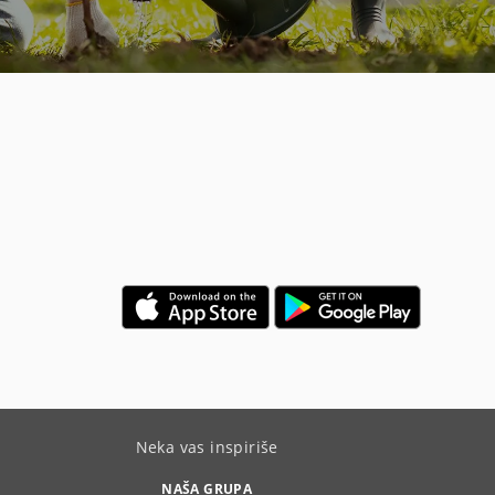
Neka vas inspiriše
NAŠA GRUPA