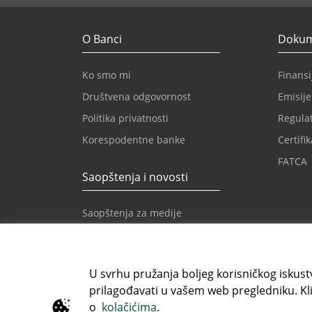
O Banci
Dokume
Ko smo mi
Finansij
Društvena odgovornost
Emisije
Politika privatnosti
Regulat
Korespodentne banke
Certifik
FATCA
Saopštenja i novosti
Saopštenja za medije
Novosti
Novosti Intesa Sanpaolo
U svrhu pružanja boljeg korisničkog iskustv
prilagođavati u vašem web pregledniku. Kli
Besplatni info telefon
E-mail
o
kolačićima
.