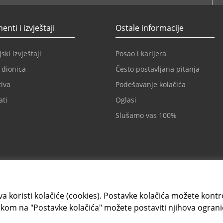
nti i izvještaji
Ostale informacije
ski izvještaji
Posao i karijera
 dionica
Često postavljana pitanja
iva
Podešavanje kolačića
ati
Oglasi
Slušamo vas 100%
a koristi kolačiće (cookies). Postavke kolačića možete kontrol
kom na "Postavke kolačića" možete postaviti njihova ograni
Kartično i elektronsko