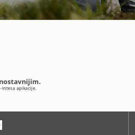
dnostavnijim.
-Intesa apikacije.
ube