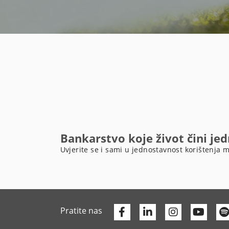
Bankarstvo koje život čini je
Uvjerite se i sami u jednostavnost korištenja m
Facebook
Linkedin
Yout
Pratite nas