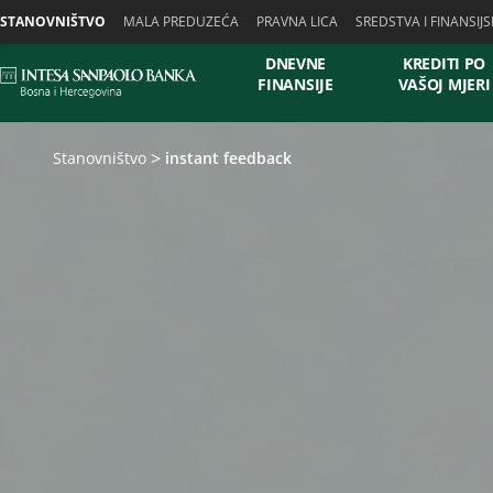
Skiplinks
STANOVNIŠTVO
MALA PREDUZEĆA
PRAVNA LICA
SREDSTVA I FINANSIJS
DNEVNE
KREDITI PO
FINANSIJE
VAŠOJ MJERI
Stanovništvo
instant feedback