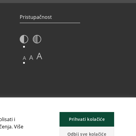
Pristupačnost
A
A
A
isati i
Prihvati kolačiće
čenja. Više
Odbij sve kolačiće