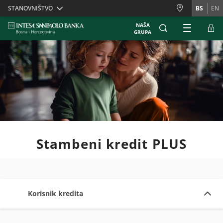
Skiplinks
STANOVNIŠTVO
BS
EN
NAŠA
GRUPA
Stambeni kredit PLUS
Korisnik kredita